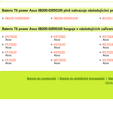
Baterie T6 power Asus 0B200-02850100 plně nahrazuje následujícími p
0B200-02850000
0B200-02850100
B31N1
Baterie T6 power Asus 0B200-02850100 funguje v následujících zařízen
D570DD
K570DD
R570D
Asus
Asus
Asus
F570DD
K570UD
R570U
Asus
Asus
Asus
F570UD
K570ZD
R570Z
Asus
Asus
Asus
F570ZD
M570DD
X570D
Asus
Asus
Asus
Baterie do notebooků
|
Baterie do digitálních fotoaparátů
|
Bat
Záruk