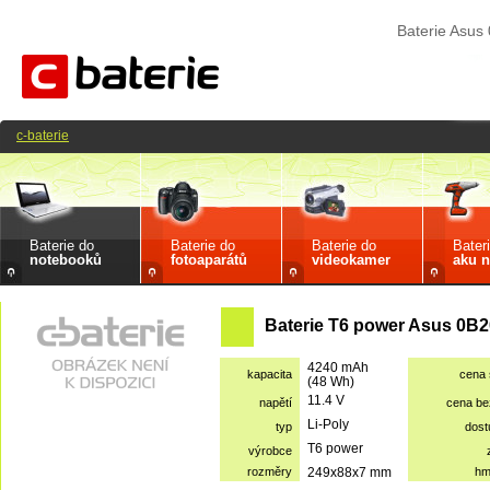
Baterie Asu
c-baterie
Baterie do
Baterie do
Baterie do
Bater
notebooků
fotoaparátů
videokamer
aku n
Baterie T6 power Asus 0B2
4240 mAh
kapacita
cena
(48 Wh)
11.4 V
napětí
cena b
Li-Poly
typ
dost
T6 power
výrobce
rozměry
249x88x7 mm
hm