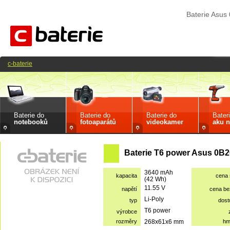
Baterie Asu
c-baterie
Baterie do
Baterie do
Baterie do
Bater
notebooků
fotoaparátů
videokamer
aku n
Baterie T6 power Asus 0B2
3640 mAh
kapacita
cena
(42 Wh)
11.55 V
napětí
cena b
Li-Poly
typ
dost
T6 power
výrobce
rozměry
268x61x6 mm
hm