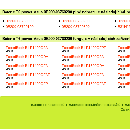
Baterie T6 power Asus 0B200-03760200 plně nahrazuje následujícími p
0B200-03760000
0B200-03760200
0B200-
0B200-03760100
0B200-03760300
B31N1
Baterie T6 power Asus 0B200-03760200 funguje v následujících zařízen
ExpertBook B1 B1400CBA
ExpertBook B1 B1400CEPE
Expert
Asus
Asus
Asus
ExpertBook B1 B1400CDA
ExpertBook B1 B1500CBA
Expert
Asus
Asus
Asus
ExpertBook B1 B1400CEA
ExpertBook B1 B1500CDA
Expert
Asus
Asus
Asus
ExpertBook B1 B1400CEAE
ExpertBook B1 B1500CEA
Expert
Asus
Asus
Asus
ExpertBook B1 B1400CEP
ExpertBook B1 B1500CEAE
Expert
Asus
Asus
Asus
Baterie do notebooků
|
Baterie do digitálních fotoaparátů
|
Bat
Záruk