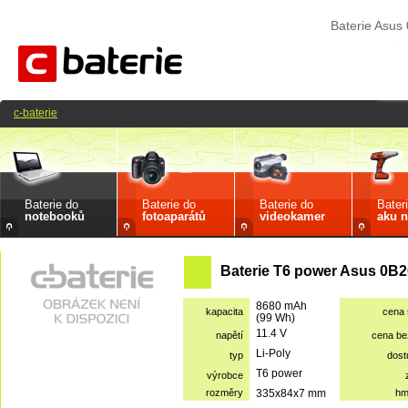
Baterie Asu
c-baterie
Baterie do
Baterie do
Baterie do
Bater
notebooků
fotoaparátů
videokamer
aku n
Baterie T6 power Asus 0B2
8680 mAh
kapacita
cena
(99 Wh)
11.4 V
napětí
cena b
Li-Poly
typ
dost
T6 power
výrobce
rozměry
335x84x7 mm
hm