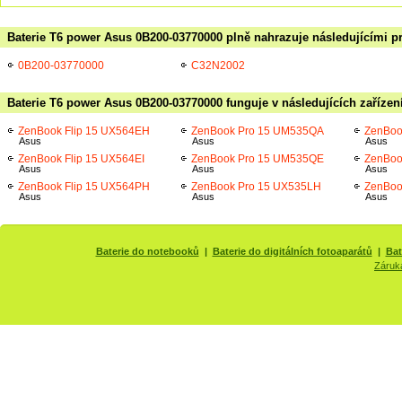
Baterie T6 power Asus 0B200-03770000 plně nahrazuje následujícími p
0B200-03770000
C32N2002
Baterie T6 power Asus 0B200-03770000 funguje v následujících zařízen
ZenBook Flip 15 UX564EH
ZenBook Pro 15 UM535QA
ZenBoo
Asus
Asus
Asus
ZenBook Flip 15 UX564EI
ZenBook Pro 15 UM535QE
ZenBoo
Asus
Asus
Asus
ZenBook Flip 15 UX564PH
ZenBook Pro 15 UX535LH
ZenBoo
Asus
Asus
Asus
Baterie do notebooků
|
Baterie do digitálních fotoaparátů
|
Bat
Záruk