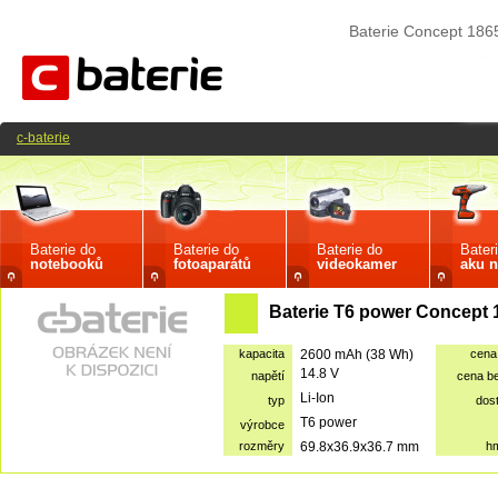
Baterie Concept 18
c-baterie
Baterie do
Baterie do
Baterie do
Bater
notebooků
fotoaparátů
videokamer
aku n
Baterie T6 power Concept
kapacita
2600 mAh (38 Wh)
cena
14.8 V
napětí
cena b
Li-Ion
typ
dos
T6 power
výrobce
rozměry
69.8x36.9x36.7 mm
h