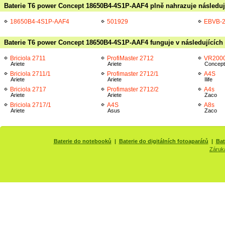
Baterie T6 power Concept 18650B4-4S1P-AAF4 plně nahrazuje následuj
18650B4-4S1P-AAF4
501929
EBVB-
Baterie T6 power Concept 18650B4-4S1P-AAF4 funguje v následujících 
Briciola 2711
ProfiMaster 2712
VR2000
Ariete
Ariete
Concept
Briciola 2711/1
Profimaster 2712/1
A4S
Ariete
Ariete
Ilife
Briciola 2717
Profimaster 2712/2
A4s
Ariete
Ariete
Zaco
Briciola 2717/1
A4S
A8s
Ariete
Asus
Zaco
Baterie do notebooků
|
Baterie do digitálních fotoaparátů
|
Bat
Záruk