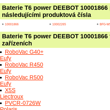
Baterie T6 power DEEBOT 10001866 
následujícími produktová čísla
10001866
10002265
BFG-W
Baterie T6 power DEEBOT 10001866 f
zařízeních
RoboVac G40+
Eufy
RoboVac R450
Eufy
RoboVac R500
Eufy
X5S
Liectroux
PVCR-0726W
Polaris