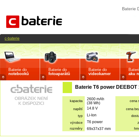
Baterie
c-baterie
Baterie do
Baterie do
Baterie do
Bater
notebooků
fotoaparátů
videokamer
aku n
Baterie T6 power DEEBOT 
2600 mAh
kapacita
cena 
(38 Wh)
14.8 V
napětí
cena be
Li-Ion
typ
dost
T6 power
výrobce
rozměry
69x37x37 mm
hm