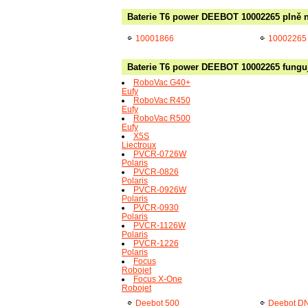
Baterie T6 power DEEBOT 10002265 plně n
10001866
10002265
Baterie T6 power DEEBOT 10002265 funguje
RoboVac G40+
Eufy
RoboVac R450
Eufy
RoboVac R500
Eufy
X5S
Liectroux
PVCR-0726W
Polaris
PVCR-0826
Polaris
PVCR-0926W
Polaris
PVCR-0930
Polaris
PVCR-1126W
Polaris
PVCR-1226
Polaris
Focus
Robojet
Focus X-One
Robojet
Deebot 500
Deebot D