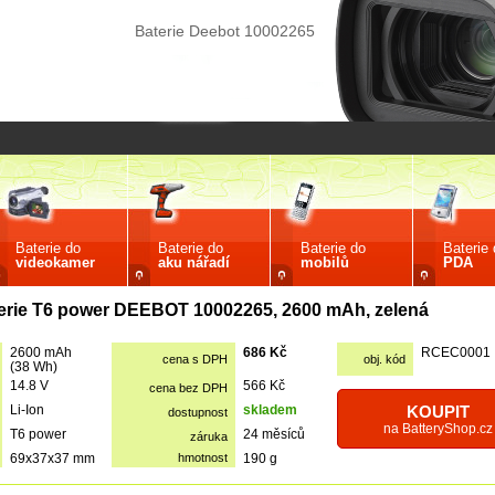
Baterie Deebot 10002265
Baterie do
Baterie do
Baterie do
Baterie
videokamer
aku nářadí
mobilů
PDA
erie T6 power DEEBOT 10002265, 2600 mAh, zelená
2600 mAh
686 Kč
RCEC0001
cena s DPH
obj. kód
(38 Wh)
14.8 V
566 Kč
cena bez DPH
Li-Ion
skladem
KOUPIT
dostupnost
na BatteryShop.cz
T6 power
24 měsíců
záruka
69x37x37 mm
hmotnost
190 g