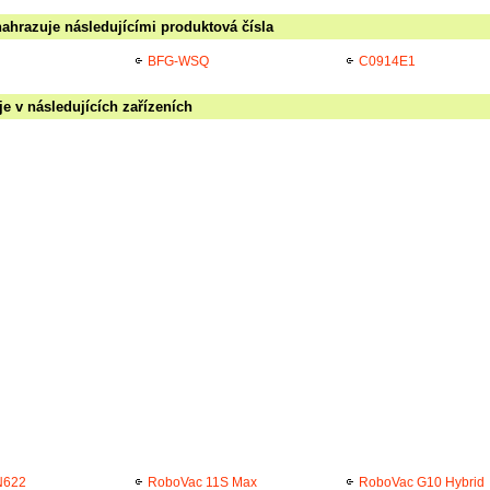
ahrazuje následujícími produktová čísla
BFG-WSQ
C0914E1
 v následujících zařízeních
N622
RoboVac 11S Max
RoboVac G10 Hybrid