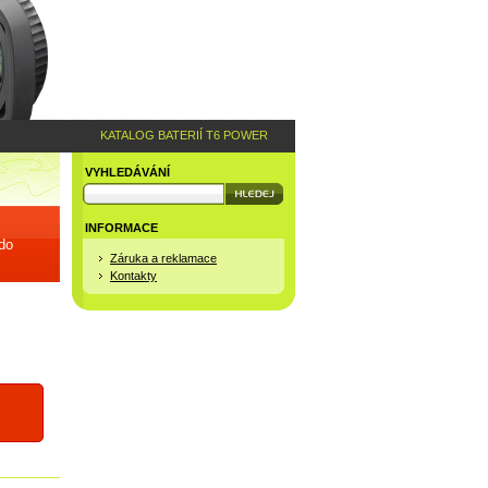
KATALOG BATERIÍ T6 POWER
VYHLEDÁVÁNÍ
INFORMACE
 do
Záruka a reklamace
Kontakty