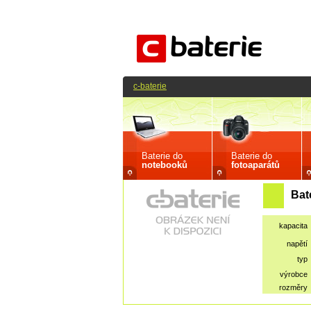
c-baterie
Baterie do
Baterie do
notebooků
fotoaparátů
Bat
kapacita
napětí
typ
výrobce
rozměry