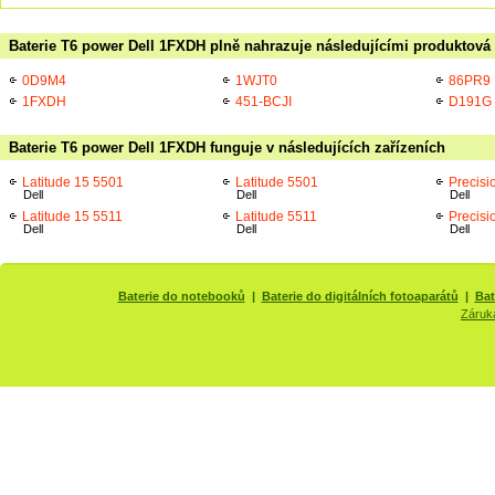
Baterie T6 power Dell 1FXDH plně nahrazuje následujícími produktová 
0D9M4
1WJT0
86PR9
1FXDH
451-BCJI
D191G
Baterie T6 power Dell 1FXDH funguje v následujících zařízeních
Latitude 15 5501
Latitude 5501
Precisi
Dell
Dell
Dell
Latitude 15 5511
Latitude 5511
Precisi
Dell
Dell
Dell
Baterie do notebooků
|
Baterie do digitálních fotoaparátů
|
Bat
Záruk