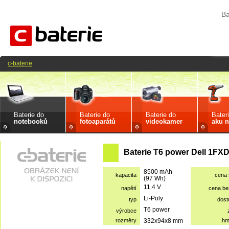
Ba
c-baterie
Baterie do
Baterie do
Baterie do
Bater
notebooků
fotoaparátů
videokamer
aku n
Baterie T6 power Dell 1FX
8500 mAh
kapacita
cena
(97 Wh)
11.4 V
napětí
cena b
Li-Poly
typ
dost
T6 power
výrobce
rozměry
332x94x8 mm
hm