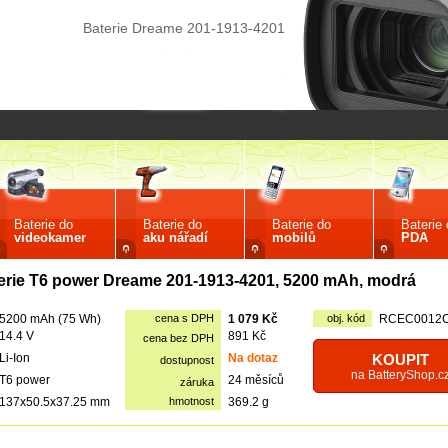
Baterie Dreame 201-1913-4201
Baterie do
Baterie do
Baterie do
Baterie
videokamer
aku nářadí
mobilů
PDA
erie T6 power Dreame 201-1913-4201, 5200 mAh, modrá
5200 mAh (75 Wh)
cena s DPH
1 079 Kč
obj. kód
RCEC0012
14.4 V
891 Kč
cena bez DPH
Li-Ion
Na dotaz
KOUPIT
dostupnost
na BatteryShop.c
T6 power
24 měsíců
záruka
137x50.5x37.25 mm
hmotnost
369.2 g