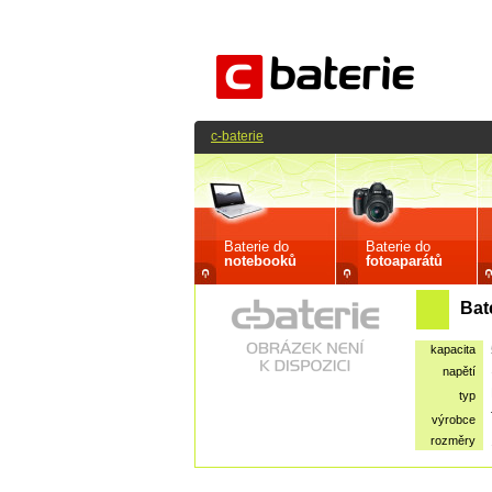
c-baterie
Baterie do
Baterie do
notebooků
fotoaparátů
Bat
kapacita
napětí
typ
výrobce
rozměry