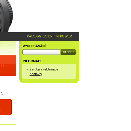
KATALOG BATERIÍ T6 POWER
VYHLEDÁVÁNÍ
INFORMACE
 do
Záruka a reklamace
Kontakty
CS
z