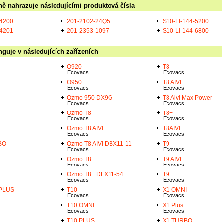
ně nahrazuje následujícími produktová čísla
-4200
201-2102-24Q5
S10-LI-144-5200
-4201
201-2353-1097
S10-Li-144-6800
guje v následujících zařízeních
O920
T8
Ecovacs
Ecovacs
O950
T8 AIVI
Ecovacs
Ecovacs
Ozmo 950 DX9G
T8 Aivi Max Power
Ecovacs
Ecovacs
Ozmo T8
T8+
Ecovacs
Ecovacs
Ozmo T8 AIVI
T8AIVI
Ecovacs
Ecovacs
BO
Ozmo T8 AIVI DBX11-11
T9
Ecovacs
Ecovacs
Ozmo T8+
T9 AIVI
Ecovacs
Ecovacs
Ozmo T8+ DLX11-54
T9+
Ecovacs
Ecovacs
PLUS
T10
X1 OMNI
Ecovacs
Ecovacs
T10 OMNI
X1 Plus
Ecovacs
Ecovacs
T10 PLUS
X1 TURBO