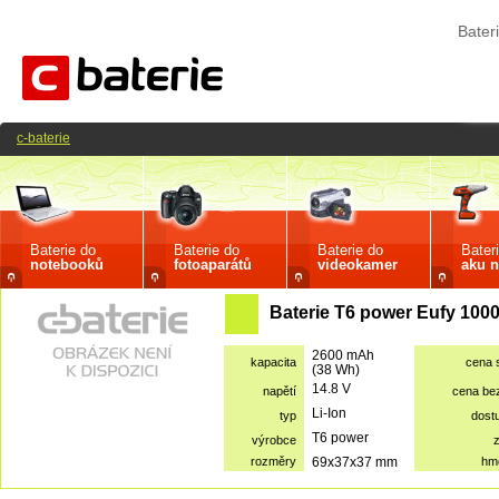
Bater
c-baterie
Baterie do
Baterie do
Baterie do
Bater
notebooků
fotoaparátů
videokamer
aku n
Baterie T6 power Eufy 100
2600 mAh
kapacita
cena 
(38 Wh)
14.8 V
napětí
cena be
Li-Ion
typ
dost
T6 power
výrobce
rozměry
69x37x37 mm
hm