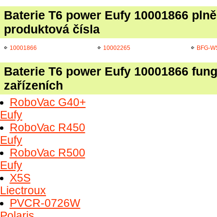
Baterie T6 power Eufy 10001866 plně
produktová čísla
10001866
10002265
BFG-W
Baterie T6 power Eufy 10001866 fung
zařízeních
RoboVac G40+
Eufy
RoboVac R450
Eufy
RoboVac R500
Eufy
X5S
Liectroux
PVCR-0726W
Polaris