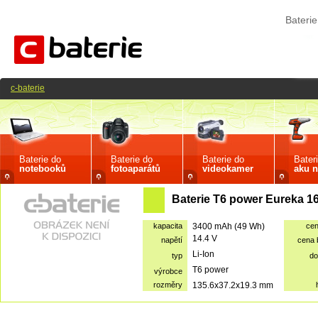
Bateri
c-baterie
Baterie do
Baterie do
Baterie do
Bater
notebooků
fotoaparátů
videokamer
aku n
Baterie T6 power Eureka 1
kapacita
3400 mAh (49 Wh)
ce
14.4 V
napětí
cena
Li-Ion
typ
do
T6 power
výrobce
rozměry
135.6x37.2x19.3 mm