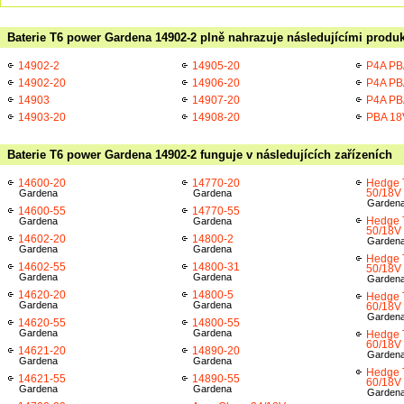
Baterie T6 power Gardena 14902-2 plně nahrazuje následujícími produk
14902-2
14905-20
P4A PB
14902-20
14906-20
P4A PB
14903
14907-20
P4A PB
14903-20
14908-20
PBA 18
Baterie T6 power Gardena 14902-2 funguje v následujících zařízeních
14600-20
14770-20
Hedge 
50/18V
Gardena
Gardena
Garden
14600-55
14770-55
Hedge 
Gardena
Gardena
50/18V
14602-20
14800-2
Garden
Gardena
Gardena
Hedge 
14602-55
14800-31
50/18V 
Gardena
Gardena
Garden
14620-20
14800-5
Hedge 
Gardena
Gardena
60/18V
Garden
14620-55
14800-55
Gardena
Gardena
Hedge 
60/18V
14621-20
14890-20
Garden
Gardena
Gardena
Hedge 
14621-55
14890-55
60/18V 
Gardena
Gardena
Garden