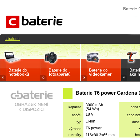
Baterie
c-baterie
Baterie do
Baterie do
Baterie do
Bater
notebooků
fotoaparátů
videokamer
aku n
Baterie T6 power Gardena 
3000 mAh
kapacita
cena 
(54 Wh)
18 V
napětí
cena be
Li-Ion
typ
dost
T6 power
výrobce
rozměry
116x80.3x65 mm
hm