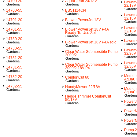
14700-20
AquaClean 24/18V
Lawnm
Gardena
Gardena
22/18V
Garden
14700-55
BBS1114CN
Gardena
Gardena
Lawnm
22/18V
14701-20
Blower PowerJet 18V
Garden
Gardena
Gardena
Lawnm
14701-55
Blower PowerJet 18V P4A
22/18V 
Ready-To-Use Set
Gardena
Garden
Gardena
14730-20
Lawnmo
Blower PowerJet 18V P4A solo
Gardena
Garden
Gardena
14730-55
Lawnm
Clear Water Submersible Pump
Gardena
32/36V
2000/2
Garden
14731-20
Gardena
Gardena
Lawnm
Clear Water Submersible Pump
32/36V 
14731-55
2000/2 18V P4
Garden
Gardena
Gardena
Medium
14732-20
ComfortCut 60
AquaCl
Gardena
Gardena
Garden
14732-55
HandyMower 22/18V
Medium
Gardena
Gardena
AquaCl
Garden
Hedge Trimmer ComfortCut
50/18V
PowerJ
Gardena
Garden
PowerM
Garden
PowerM
Garden
Pump 2
Garden