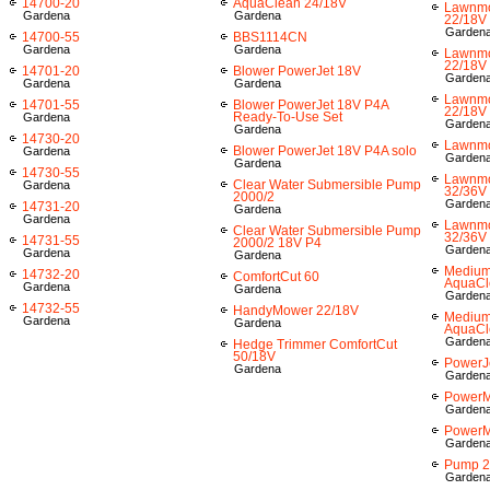
14700-20
AquaClean 24/18V
Lawnm
Gardena
Gardena
22/18V
Garden
14700-55
BBS1114CN
Gardena
Gardena
Lawnm
22/18V
14701-20
Blower PowerJet 18V
Garden
Gardena
Gardena
Lawnm
14701-55
Blower PowerJet 18V P4A
22/18V 
Ready-To-Use Set
Gardena
Garden
Gardena
14730-20
Lawnmo
Blower PowerJet 18V P4A solo
Gardena
Garden
Gardena
14730-55
Lawnm
Clear Water Submersible Pump
Gardena
32/36V
2000/2
Garden
14731-20
Gardena
Gardena
Lawnm
Clear Water Submersible Pump
32/36V 
14731-55
2000/2 18V P4
Garden
Gardena
Gardena
Medium
14732-20
ComfortCut 60
AquaCl
Gardena
Gardena
Garden
14732-55
HandyMower 22/18V
Medium
Gardena
Gardena
AquaCl
Garden
Hedge Trimmer ComfortCut
50/18V
PowerJ
Gardena
Garden
PowerM
Garden
PowerM
Garden
Pump 2
Garden