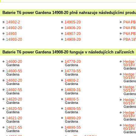
Baterie T6 power Gardena 14908-20 plně nahrazuje následujícími produ
14902-2
14905-20
P4A PB
14902-20
14906-20
P4A PB
14903
14907-20
P4A PB
14903-20
14908-20
PBA 18
Baterie T6 power Gardena 14908-20 funguje v následujících zařízeních
14600-20
14770-20
Hedge 
50/18V
Gardena
Gardena
Garden
14600-55
14770-55
Hedge 
Gardena
Gardena
50/18V
14602-20
14800-2
Garden
Gardena
Gardena
Hedge 
14602-55
14800-31
50/18V 
Gardena
Gardena
Garden
14620-20
14800-5
Hedge 
Gardena
Gardena
60/18V
Garden
14620-55
14800-55
Gardena
Gardena
Hedge 
60/18V
14621-20
14890-20
Garden
Gardena
Gardena
Hedge 
14621-55
14890-55
60/18V 
Gardena
Gardena
Garden