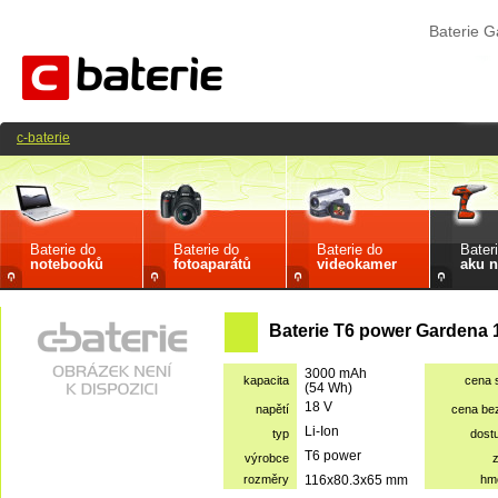
Baterie 
c-baterie
Baterie do
Baterie do
Baterie do
Bater
notebooků
fotoaparátů
videokamer
aku n
Baterie T6 power Gardena 
3000 mAh
kapacita
cena 
(54 Wh)
18 V
napětí
cena be
Li-Ion
typ
dost
T6 power
výrobce
rozměry
116x80.3x65 mm
hm