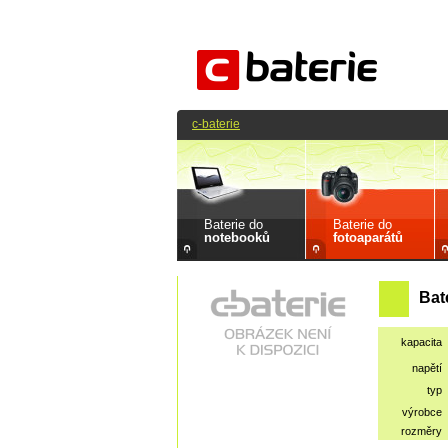
c-baterie
Baterie do
Baterie do
notebooků
fotoaparátů
Bat
kapacita
napětí
typ
výrobce
rozměry