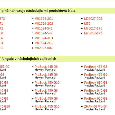
 plně nahrazuje následujícími produktová čísla
B7X
M01524-2C1
M02027-005
71
M01524-2C2
M75
72
M01524-541
M75017-171
D1
M01524-542
M75017-172
D2
M01524-AC1
B1
M01524-AC2
B2
M02027-002
 funguje v následujících zařízeních
 655 G9
ProBook 445 G8
ProBook 455 G8
ckard
Hewlett Packard
Hewlett Packard
 G3
ProBook 445 G9
ProBook 455 G9
ckard
Hewlett Packard
Hewlett Packard
30 G8
ProBook 450 G10
ProBook 630 G8
ckard
Hewlett Packard
Hewlett Packard
40 G8
ProBook 450 G8
ProBook 640 G8
ckard
Hewlett Packard
Hewlett Packard
40 G9
ProBook 450 G9
ProBook 650 G8
ckard
Hewlett Packard
Hewlett Packard
445 G10
ProBook 455 G10
ZHAN 66 Pro G4
ckard
Hewlett Packard
Hewlett Packard