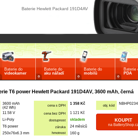
Baterie Hewlett Packard 191D4AV
Baterie do
Baterie do
Baterie do
Baterie
videokamer
aku nářadí
mobilů
PDA
erie T6 power Hewlett Packard 191D4AV, 3600 mAh, černá
3600 mAh
1 358 Kč
NBHP0234
cena s DPH
obj. kód
(42 Wh)
11.58 V
1 121 Kč
cena bez DPH
Li-Poly
skladem
KOUPIT
dostupnost
na BatteryShop.c
T6 power
24 měsíců
záruka
250x76x6.3 mm
hmotnost
160 g