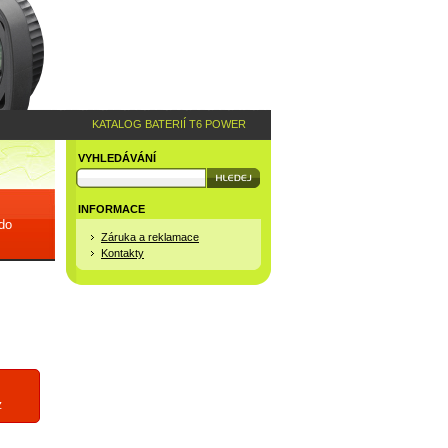
KATALOG BATERIÍ T6 POWER
VYHLEDÁVÁNÍ
INFORMACE
 do
Záruka a reklamace
Kontakty
z