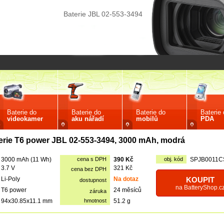
Baterie JBL 02-553-3494
Baterie do
Baterie do
Baterie do
Baterie
videokamer
aku nářadí
mobilů
PDA
erie T6 power JBL 02-553-3494, 3000 mAh, modrá
3000 mAh (11 Wh)
cena s DPH
390 Kč
obj. kód
SPJB0011C
3.7 V
321 Kč
cena bez DPH
Li-Poly
Na dotaz
KOUPIT
dostupnost
na BatteryShop.c
T6 power
24 měsíců
záruka
94x30.85x11.1 mm
hmotnost
51.2 g