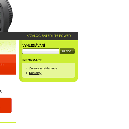
KATALOG BATERIÍ T6 POWER
VYHLEDÁVÁNÍ
INFORMACE
 do
Záruka a reklamace
Kontakty
S
z