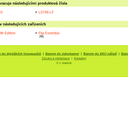
razuje následujícími produktová čísla
93
L0748-LF
v následujících zařízeních
lth Edition
Flip Essential
JBL
e do digitálních fotoaparátů
|
Baterie do videokamer
|
Baterie do AKU nářadí
|
Bate
Záruka a reklamace
|
Kontakty
© c-baterie