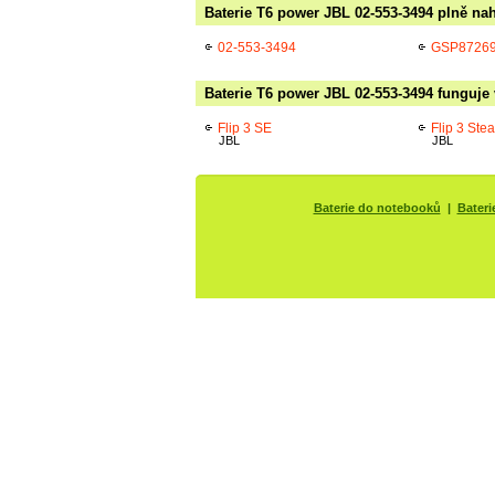
Baterie T6 power JBL 02-553-3494 plně nah
02-553-3494
GSP8726
Baterie T6 power JBL 02-553-3494 funguje 
Flip 3 SE
Flip 3 Stea
JBL
JBL
Baterie do notebooků
|
Bateri