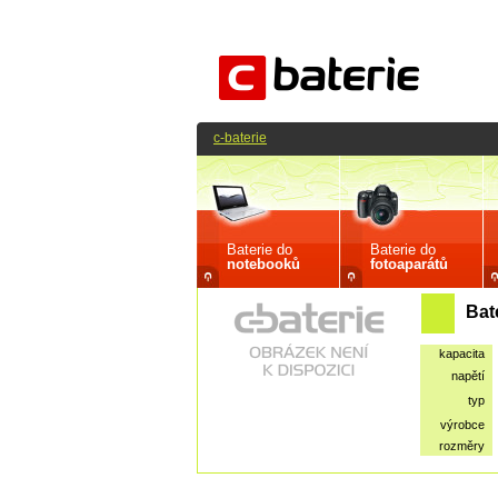
c-baterie
Baterie do
Baterie do
notebooků
fotoaparátů
Bat
kapacita
napětí
typ
výrobce
rozměry