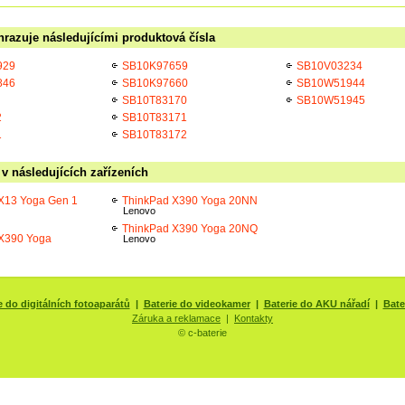
razuje následujícími produktová čísla
929
SB10K97659
SB10V03234
846
SB10K97660
SB10W51944
SB10T83170
SB10W51945
2
SB10T83171
1
SB10T83172
v následujících zařízeních
X13 Yoga Gen 1
ThinkPad X390 Yoga 20NN
Lenovo
ThinkPad X390 Yoga 20NQ
X390 Yoga
Lenovo
e do digitálních fotoaparátů
|
Baterie do videokamer
|
Baterie do AKU nářadí
|
Bate
Záruka a reklamace
|
Kontakty
© c-baterie