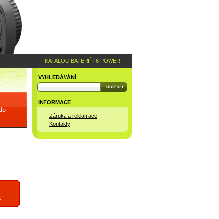
KATALOG BATERIÍ T6 POWER
VYHLEDÁVÁNÍ
INFORMACE
 do
Záruka a reklamace
Kontakty
z