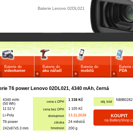
Baterie Lenovo 02DL021
Baterie do
Baterie do
Baterie do
Baterie
videokamer
aku nářadí
mobilů
PDA
erie T6 power Lenovo 02DL021, 4340 mAh, černá
4340 mAh
1 338 Kč
NBIB0282
cena s DPH
obj. kód
(50 Wh)
11.52 V
1 105 Kč
cena bez DPH
Li-Poly
13.11.2026
KOUPIT
dostupnost
na BatteryShop.c
T6 power
24 měsíců
záruka
242x87x5.3 mm
hmotnost
200 g