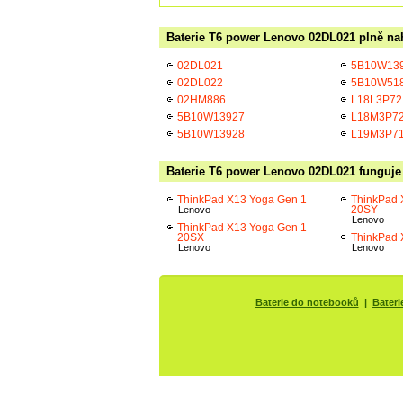
Baterie T6 power Lenovo 02DL021 plně nah
02DL021
5B10W13
02DL022
5B10W51
02HM886
L18L3P72
5B10W13927
L18M3P7
5B10W13928
L19M3P7
Baterie T6 power Lenovo 02DL021 funguje 
ThinkPad X13 Yoga Gen 1
ThinkPad 
20SY
Lenovo
Lenovo
ThinkPad X13 Yoga Gen 1
20SX
ThinkPad 
Lenovo
Lenovo
Baterie do notebooků
|
Bateri