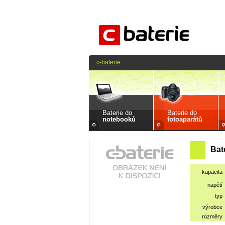
c-baterie
Baterie do
Baterie do
notebooků
fotoaparátů
Bat
kapacita
napětí
typ
výrobce
rozměry