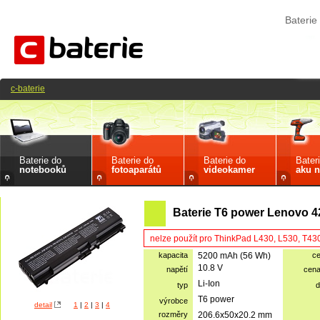
Bateri
c-baterie
Baterie do
Baterie do
Baterie do
Bater
notebooků
fotoaparátů
videokamer
aku n
Baterie T6 power Lenovo 4
nelze použít pro ThinkPad L430, L530, T43
kapacita
5200 mAh (56 Wh)
c
10.8 V
napětí
cen
Li-Ion
typ
d
T6 power
výrobce
detail
1
|
2
|
3
|
4
rozměry
206.6x50x20.2 mm