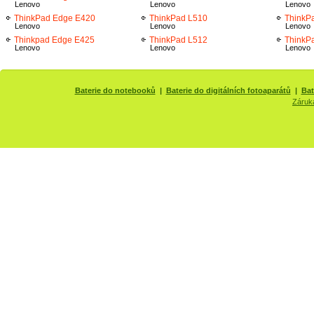
Lenovo
Lenovo
Lenovo
ThinkPad Edge E420
ThinkPad L510
ThinkP
Lenovo
Lenovo
Lenovo
Thinkpad Edge E425
ThinkPad L512
ThinkP
Lenovo
Lenovo
Lenovo
Baterie do notebooků
|
Baterie do digitálních fotoaparátů
|
Bat
Záruk