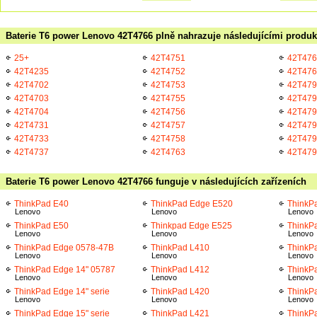
Baterie T6 power Lenovo 42T4766 plně nahrazuje následujícími produk
25+
42T4751
42T476
42T4235
42T4752
42T476
42T4702
42T4753
42T479
42T4703
42T4755
42T479
42T4704
42T4756
42T479
42T4731
42T4757
42T479
42T4733
42T4758
42T479
42T4737
42T4763
42T479
Baterie T6 power Lenovo 42T4766 funguje v následujících zařízeních
ThinkPad E40
ThinkPad Edge E520
ThinkP
Lenovo
Lenovo
Lenovo
ThinkPad E50
Thinkpad Edge E525
ThinkP
Lenovo
Lenovo
Lenovo
ThinkPad Edge 0578-47B
ThinkPad L410
ThinkP
Lenovo
Lenovo
Lenovo
ThinkPad Edge 14" 05787
ThinkPad L412
ThinkP
Lenovo
Lenovo
Lenovo
ThinkPad Edge 14" serie
ThinkPad L420
ThinkP
Lenovo
Lenovo
Lenovo
ThinkPad Edge 15" serie
ThinkPad L421
ThinkP