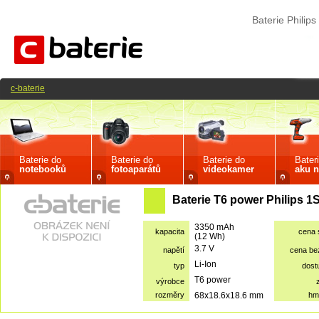
Baterie Phili
c-baterie
Baterie do
Baterie do
Baterie do
Bater
notebooků
fotoaparátů
videokamer
aku n
Baterie T6 power Philips 
3350 mAh
kapacita
cena
(12 Wh)
3.7 V
napětí
cena b
Li-Ion
typ
dost
T6 power
výrobce
rozměry
68x18.6x18.6 mm
hm