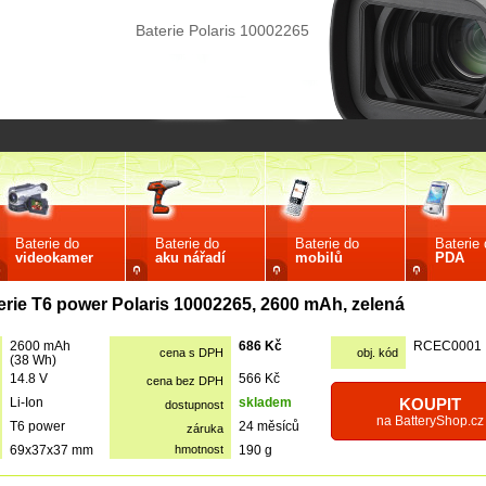
Baterie Polaris 10002265
Baterie do
Baterie do
Baterie do
Baterie
videokamer
aku nářadí
mobilů
PDA
erie T6 power Polaris 10002265, 2600 mAh, zelená
2600 mAh
686 Kč
RCEC0001
cena s DPH
obj. kód
(38 Wh)
14.8 V
566 Kč
cena bez DPH
Li-Ion
skladem
KOUPIT
dostupnost
na BatteryShop.cz
T6 power
24 měsíců
záruka
69x37x37 mm
hmotnost
190 g