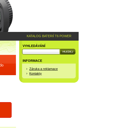
KATALOG BATERIÍ T6 POWER
VYHLEDÁVÁNÍ
INFORMACE
 do
Záruka a reklamace
Kontakty