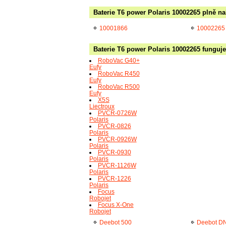
Baterie T6 power Polaris 10002265 plně na
10001866
10002265
Baterie T6 power Polaris 10002265 funguje
RoboVac G40+
Eufy
RoboVac R450
Eufy
RoboVac R500
Eufy
X5S
Liectroux
PVCR-0726W
Polaris
PVCR-0826
Polaris
PVCR-0926W
Polaris
PVCR-0930
Polaris
PVCR-1126W
Polaris
PVCR-1226
Polaris
Focus
Robojet
Focus X-One
Robojet
Deebot 500
Deebot D