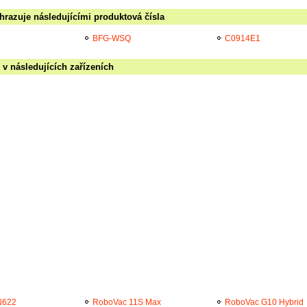
hrazuje následujícími produktová čísla
BFG-WSQ
C0914E1
 v následujících zařízeních
N622
RoboVac 11S Max
RoboVac G10 Hybrid