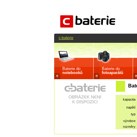
c-baterie
Baterie do
Baterie do
notebooků
fotoaparátů
Bat
kapacita
napětí
typ
výrobce
rozměry