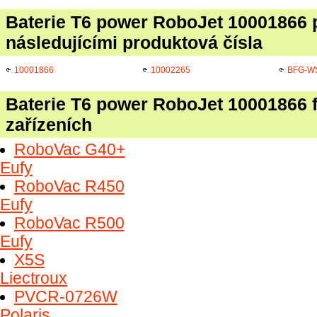
Baterie T6 power RoboJet 10001866 
následujícími produktová čísla
10001866
10002265
BFG-W
Baterie T6 power RoboJet 10001866 f
zařízeních
RoboVac G40+
Eufy
RoboVac R450
Eufy
RoboVac R500
Eufy
X5S
Liectroux
PVCR-0726W
Polaris