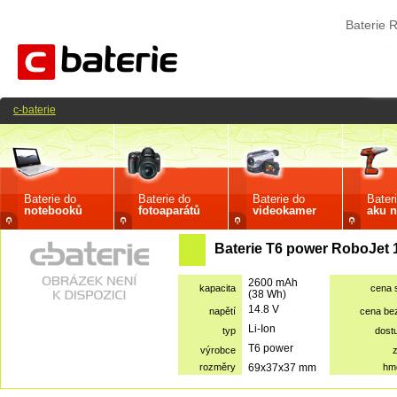
Baterie 
c-baterie
Baterie do
Baterie do
Baterie do
Bater
notebooků
fotoaparátů
videokamer
aku n
Baterie T6 power RoboJet 
2600 mAh
kapacita
cena 
(38 Wh)
14.8 V
napětí
cena be
Li-Ion
typ
dost
T6 power
výrobce
rozměry
69x37x37 mm
hm