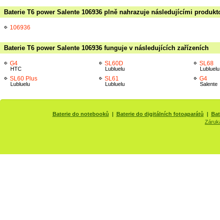
Baterie T6 power Salente 106936 plně nahrazuje následujícími produkto
106936
Baterie T6 power Salente 106936 funguje v následujících zařízeních
G4
SL60D
SL68
HTC
Lubluelu
Lubluelu
SL60 Plus
SL61
G4
Lubluelu
Lubluelu
Salente
Baterie do notebooků
|
Baterie do digitálních fotoaparátů
|
Bat
Záruk