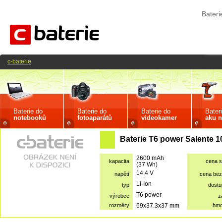
Bateri
c-baterie
Baterie do
Baterie do
Baterie do
Bater
notebooků
fotoaparátů
videokamer
aku n
Baterie T6 power Salente 
2600 mAh
kapacita
cena 
(37 Wh)
14.4 V
napětí
cena be
Li-Ion
typ
dostu
T6 power
výrobce
z
rozměry
69x37.3x37 mm
hmo