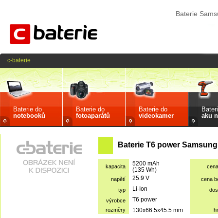
Baterie Sam
c-baterie
Baterie do
Baterie do
Baterie do
Bater
notebooků
fotoaparátů
videokamer
aku n
Baterie T6 power Samsung
5200 mAh
kapacita
cen
(135 Wh)
25.9 V
napětí
cena 
Li-Ion
typ
dos
T6 power
výrobce
rozměry
130x66.5x45.5 mm
h