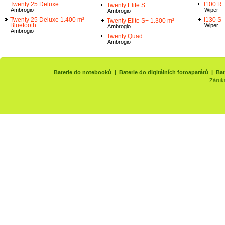
Twenty 25 Deluxe
I100 R
Twenty Elite S+
Ambrogio
Wiper
Ambrogio
Twenty 25 Deluxe 1.400 m²
I130 S
Twenty Elite S+ 1.300 m²
Bluetooth
Wiper
Ambrogio
Ambrogio
Twenty Quad
Ambrogio
Baterie do notebooků
|
Baterie do digitálních fotoaparátů
|
Bat
Záruk