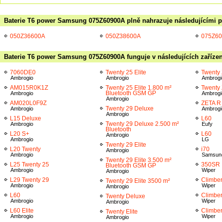
Baterie T6 power Samsung 075Z60900A plně nahrazuje následujícími p
050Z36600A
050Z38600A
075Z6
Baterie T6 power Samsung 075Z60900A funguje v následujících zaříze
7060DE0
Twenty 25 Elite
Twenty
Ambrogio
Ambrogio
Ambrogi
AM015R0K1Z
Twenty 25 Elite 1.800 m²
Twenty
Bluetooth GSM GP
Ambrogio
Ambrogi
Ambrogio
AM020L0F9Z
ZETA R
Twenty 29 Deluxe
Ambrogio
Ambrogi
Ambrogio
L15 Deluxe
L60
Twenty 29 Deluxe 2.500 m²
Ambrogio
Eufy
Bluetooth
L20 S+
L60
Ambrogio
Ambrogio
LG
Twenty 29 Elite
L20 Twenty
i70
Ambrogio
Ambrogio
Samsun
Twenty 29 Elite 3.500 m²
L25 Twenty 25
350SR
Bluetooth GSM GP
Ambrogio
Wiper
Ambrogio
L29 Twenty 29
Climbe
Twenty 29 Elite 3500 m²
Ambrogio
Wiper
Ambrogio
L60
Climbe
Twenty Deluxe
Ambrogio
Wiper
Ambrogio
L60 Elite
Climbe
Twenty Elite
Ambrogio
Wiper
Ambrogio