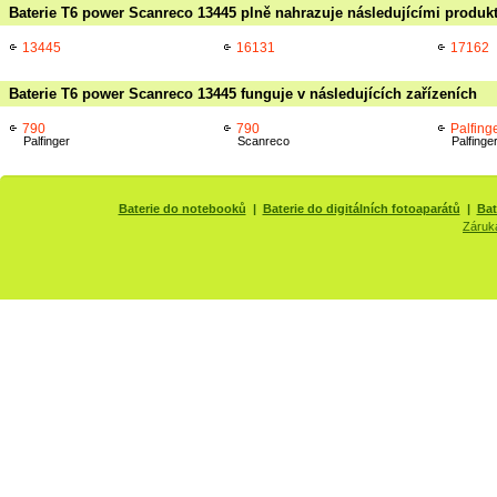
Baterie T6 power Scanreco 13445 plně nahrazuje následujícími produkt
13445
16131
17162
Baterie T6 power Scanreco 13445 funguje v následujících zařízeních
790
790
Palfing
Palfinger
Scanreco
Palfinge
Baterie do notebooků
|
Baterie do digitálních fotoaparátů
|
Bat
Záruk