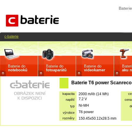
Bateri
c-baterie
Baterie do
Baterie do
Baterie do
Bater
notebooků
fotoaparátů
videokamer
aku n
Baterie T6 power Scanreco
kapacita
2000 mAh (14 Wh)
ce
7.2 V
napětí
cena
Ni-MH
typ
d
T6 power
výrobce
rozměry
150.45x50.12x28.5 mm