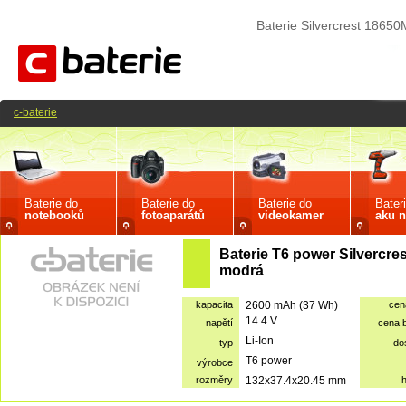
Baterie Silvercrest 186
c-baterie
Baterie do
Baterie do
Baterie do
Bater
notebooků
fotoaparátů
videokamer
aku n
Baterie T6 power Silvercr
modrá
kapacita
2600 mAh (37 Wh)
cen
14.4 V
napětí
cena 
Li-Ion
typ
do
T6 power
výrobce
rozměry
132x37.4x20.45 mm