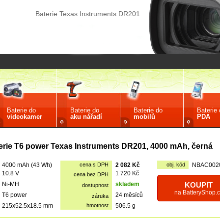
Baterie Texas Instruments DR201
Baterie do
Baterie do
Baterie do
Baterie
videokamer
aku nářadí
mobilů
PDA
erie T6 power Texas Instruments DR201, 4000 mAh, černá
4000 mAh (43 Wh)
cena s DPH
2 082 Kč
obj. kód
NBAC002
10.8 V
1 720 Kč
cena bez DPH
Ni-MH
skladem
KOUPIT
dostupnost
na BatteryShop.c
T6 power
24 měsíců
záruka
215x52.5x18.5 mm
hmotnost
506.5 g