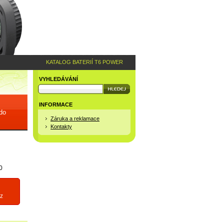
KATALOG BATERIÍ T6 POWER
VYHLEDÁVÁNÍ
INFORMACE
 do
Záruka a reklamace
Kontakty
0
z