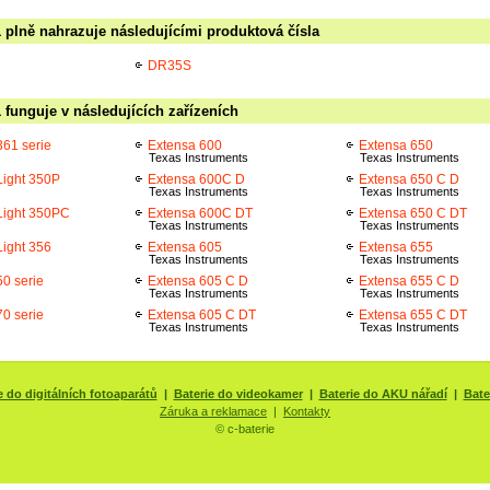
 plně nahrazuje následujícími produktová čísla
DR35S
funguje v následujících zařízeních
361 serie
Extensa 600
Extensa 650
Texas Instruments
Texas Instruments
Light 350P
Extensa 600C D
Extensa 650 C D
Texas Instruments
Texas Instruments
Light 350PC
Extensa 600C DT
Extensa 650 C DT
Texas Instruments
Texas Instruments
Light 356
Extensa 605
Extensa 655
Texas Instruments
Texas Instruments
0 serie
Extensa 605 C D
Extensa 655 C D
Texas Instruments
Texas Instruments
0 serie
Extensa 605 C DT
Extensa 655 C DT
Texas Instruments
Texas Instruments
e do digitálních fotoaparátů
|
Baterie do videokamer
|
Baterie do AKU nářadí
|
Bate
Záruka a reklamace
|
Kontakty
© c-baterie