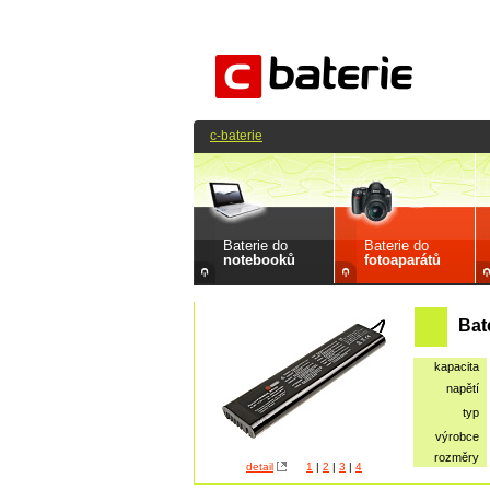
c-baterie
Baterie do
Baterie do
notebooků
fotoaparátů
Bat
kapacita
napětí
typ
výrobce
rozměry
detail
1
|
2
|
3
|
4