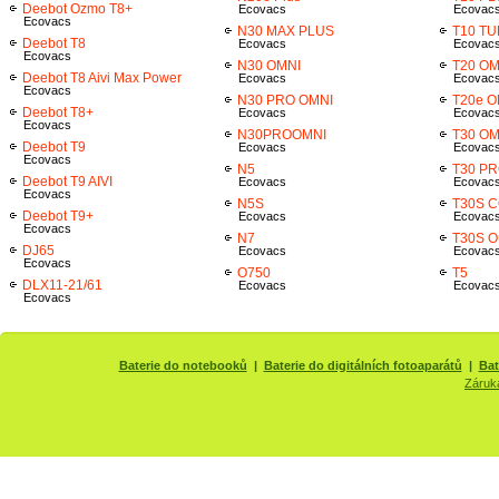
Deebot Ozmo T8+
Ecovacs
Ecovac
Ecovacs
N30 MAX PLUS
T10 T
Deebot T8
Ecovacs
Ecovac
Ecovacs
N30 OMNI
T20 OM
Deebot T8 Aivi Max Power
Ecovacs
Ecovac
Ecovacs
N30 PRO OMNI
T20e O
Deebot T8+
Ecovacs
Ecovac
Ecovacs
N30PROOMNI
T30 OM
Deebot T9
Ecovacs
Ecovac
Ecovacs
N5
T30 PR
Deebot T9 AIVI
Ecovacs
Ecovac
Ecovacs
N5S
T30S 
Deebot T9+
Ecovacs
Ecovac
Ecovacs
N7
T30S O
DJ65
Ecovacs
Ecovac
Ecovacs
O750
T5
DLX11-21/61
Ecovacs
Ecovac
Ecovacs
Baterie do notebooků
|
Baterie do digitálních fotoaparátů
|
Bat
Záruk