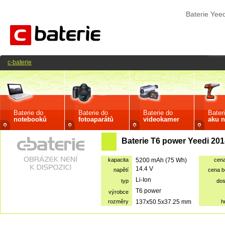
Baterie Yee
c-baterie
Baterie do
Baterie do
Baterie do
Bater
notebooků
fotoaparátů
videokamer
aku n
Baterie T6 power Yeedi 20
kapacita
5200 mAh (75 Wh)
cen
14.4 V
napětí
cena 
Li-Ion
typ
dos
T6 power
výrobce
rozměry
137x50.5x37.25 mm
h