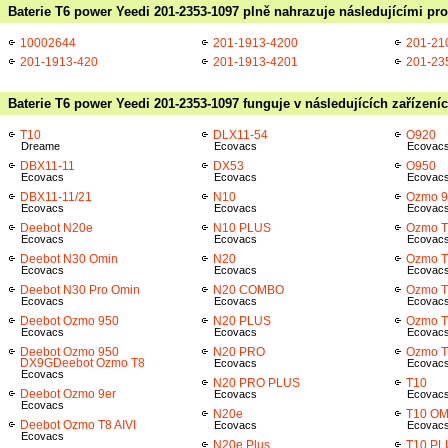
Baterie T6 power Yeedi 201-2353-1097 plně nahrazuje následujícími pro
10002644
201-1913-4200
201-21
201-1913-420
201-1913-4201
201-23
Baterie T6 power Yeedi 201-2353-1097 funguje v následujících zařízení
T10
DLX11-54
O920
Dreame
Ecovacs
Ecovac
DBX11-11
DX53
O950
Ecovacs
Ecovacs
Ecovac
DBX11-11/21
N10
Ozmo 
Ecovacs
Ecovacs
Ecovac
Deebot N20e
N10 PLUS
Ozmo T
Ecovacs
Ecovacs
Ecovac
Deebot N30 Omin
N20
Ozmo T
Ecovacs
Ecovacs
Ecovac
Deebot N30 Pro Omin
N20 COMBO
Ozmo T
Ecovacs
Ecovacs
Ecovac
Deebot Ozmo 950
N20 PLUS
Ozmo T
Ecovacs
Ecovacs
Ecovac
Deebot Ozmo 950
N20 PRO
Ozmo T
DX9GDeebot Ozmo T8
Ecovacs
Ecovac
Ecovacs
N20 PRO PLUS
T10
Deebot Ozmo 9er
Ecovacs
Ecovac
Ecovacs
N20e
T10 OM
Deebot Ozmo T8 AIVI
Ecovacs
Ecovac
Ecovacs
N20e Plus
T10 PL