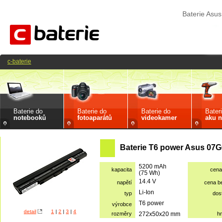
Baterie As
c-baterie
Baterie do
Baterie do
Baterie do
Bater
notebooků
fotoaparátů
videokamer
aku n
Baterie T6 power Asus 07
5200 mAh
kapacita
cena
(75 Wh)
14.4 V
napětí
cena b
Li-Ion
typ
dos
T6 power
výrobce
detail
1
|
2
|
3
|
4
rozměry
272x50x20 mm
h