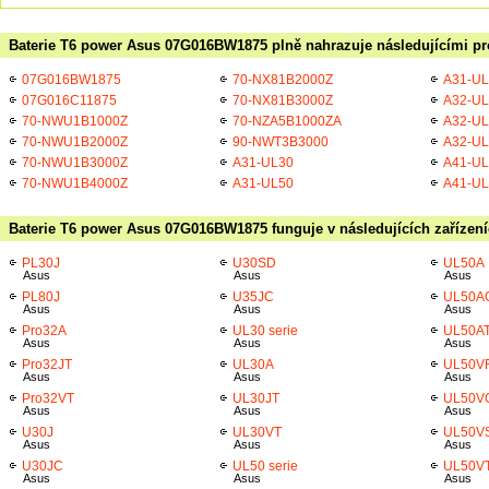
Baterie T6 power Asus 07G016BW1875 plně nahrazuje následujícími pr
07G016BW1875
70-NX81B2000Z
A31-UL
07G016C11875
70-NX81B3000Z
A32-UL
70-NWU1B1000Z
70-NZA5B1000ZA
A32-UL
70-NWU1B2000Z
90-NWT3B3000
A32-UL
70-NWU1B3000Z
A31-UL30
A41-UL
70-NWU1B4000Z
A31-UL50
A41-UL
Baterie T6 power Asus 07G016BW1875 funguje v následujících zařízen
PL30J
U30SD
UL50A
Asus
Asus
Asus
PL80J
U35JC
UL50A
Asus
Asus
Asus
Pro32A
UL30 serie
UL50A
Asus
Asus
Asus
Pro32JT
UL30A
UL50V
Asus
Asus
Asus
Pro32VT
UL30JT
UL50V
Asus
Asus
Asus
U30J
UL30VT
UL50V
Asus
Asus
Asus
U30JC
UL50 serie
UL50V
Asus
Asus
Asus