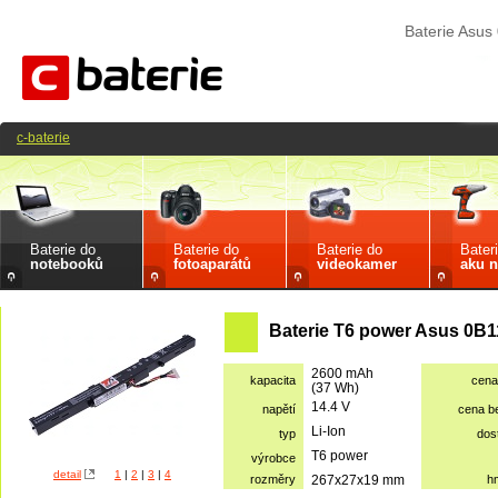
Baterie Asu
c-baterie
Baterie do
Baterie do
Baterie do
Bater
notebooků
fotoaparátů
videokamer
aku n
Baterie T6 power Asus 0B1
2600 mAh
kapacita
cena
(37 Wh)
14.4 V
napětí
cena b
Li-Ion
typ
dos
T6 power
výrobce
detail
1
|
2
|
3
|
4
rozměry
267x27x19 mm
h