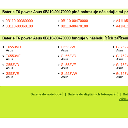
Baterie T6 power Asus 0B110-00470000 plně nahrazuje následujícími pr
0B110-00360000
0B110-00470000
A41Lk
0B110-00360100
0B110-00470100
A41N1
Baterie T6 power Asus 0B110-00470000 funguje v následujících zařízen
FX553VD
G553VW
GL752
Asus
Asus
Asus
FX553VE
GL553VD
GL752
Asus
Asus
Asus
G553VD
GL553VE
GL753
Asus
Asus
Asus
G553VE
GL553VW
GL753
Asus
Asus
Asus
Baterie do notebooků
|
Baterie do digitálních fotoaparátů
|
Bat
Záruk