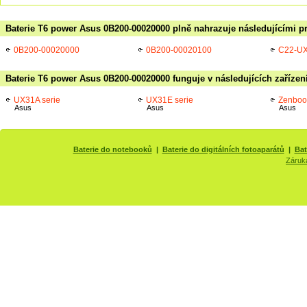
Baterie T6 power Asus 0B200-00020000 plně nahrazuje následujícími p
0B200-00020000
0B200-00020100
C22-U
Baterie T6 power Asus 0B200-00020000 funguje v následujících zařízen
UX31A serie
UX31E serie
Zenboo
Asus
Asus
Asus
Baterie do notebooků
|
Baterie do digitálních fotoaparátů
|
Bat
Záruk