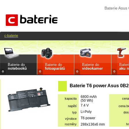
Baterie Asu
c-baterie
Baterie do
Baterie do
Baterie do
Bater
notebooků
fotoaparátů
videokamer
aku n
Baterie T6 power Asus 0B2
6800 mAh
kapacita
cena
(50 Wh)
7.4 V
napětí
cena b
Li-Poly
typ
dos
T6 power
výrobce
rozměry
288x136x6 mm
h