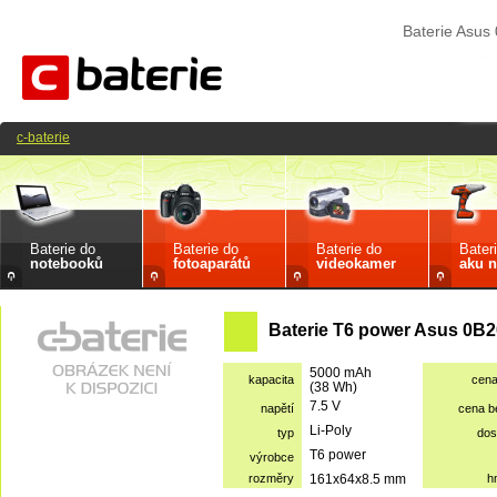
Baterie Asu
c-baterie
Baterie do
Baterie do
Baterie do
Bater
notebooků
fotoaparátů
videokamer
aku n
Baterie T6 power Asus 0B2
5000 mAh
kapacita
cen
(38 Wh)
7.5 V
napětí
cena 
Li-Poly
typ
dos
T6 power
výrobce
rozměry
161x64x8.5 mm
h