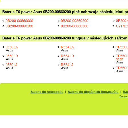
Baterie T6 power Asus 0B200-00860200 plně nahrazuje následujícími p
0B200-00860000
0B200-00860200
0B200-
0B200-00860100
0B200-00860300
C21N1
Baterie T6 power Asus 0B200-00860200 funguje v následujících zařízen
J550LA
R554LA
TP550
Asus
Asus
Asus
J550LD
R554LD
TP550LA
serie
Asus
Asus
Asus
J550LJ
R554LJ
TP550
Asus
Asus
Asus
Baterie do notebooků
|
Baterie do digitálních fotoaparátů
|
Bat
Záruk