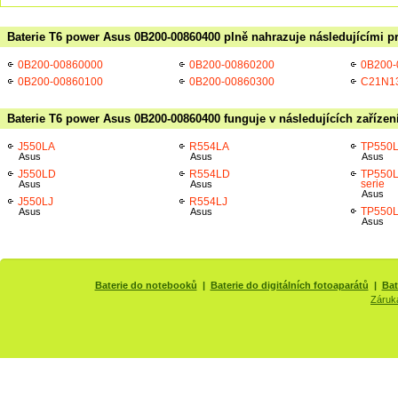
Baterie T6 power Asus 0B200-00860400 plně nahrazuje následujícími p
0B200-00860000
0B200-00860200
0B200-
0B200-00860100
0B200-00860300
C21N1
Baterie T6 power Asus 0B200-00860400 funguje v následujících zařízen
J550LA
R554LA
TP550
Asus
Asus
Asus
J550LD
R554LD
TP550LA
serie
Asus
Asus
Asus
J550LJ
R554LJ
TP550
Asus
Asus
Asus
Baterie do notebooků
|
Baterie do digitálních fotoaparátů
|
Bat
Záruk