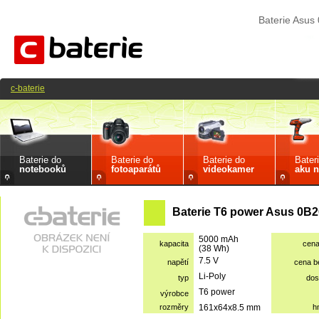
Baterie Asu
c-baterie
Baterie do
Baterie do
Baterie do
Bater
notebooků
fotoaparátů
videokamer
aku n
Baterie T6 power Asus 0B2
5000 mAh
kapacita
cen
(38 Wh)
7.5 V
napětí
cena 
Li-Poly
typ
dos
T6 power
výrobce
rozměry
161x64x8.5 mm
h