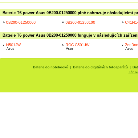
Baterie T6 power Asus 0B200-01250000 plně nahrazuje následujícími p
0B200-01250000
0B200-01250100
C41N1
Baterie T6 power Asus 0B200-01250000 funguje v následujících zařízen
N501JW
ROG G501JW
ZenBo
Asus
Asus
Asus
Baterie do notebooků
|
Baterie do digitálních fotoaparátů
|
Bat
Záruk