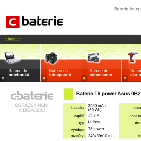
Baterie Asu
c-baterie
Baterie do
Baterie do
Baterie do
Bater
notebooků
fotoaparátů
videokamer
aku n
Baterie T6 power Asus 0B2
3950 mAh
kapacita
cena
(60 Wh)
15.2 V
napětí
cena b
Li-Poly
typ
dos
T6 power
výrobce
rozměry
240x89x10 mm
h