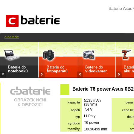
Baterie Asu
c-baterie
Baterie do
Baterie do
Baterie do
Bater
notebooků
fotoaparátů
videokamer
aku n
Baterie T6 power Asus 0B2
5135 mAh
kapacita
cena
(38 Wh)
7.4 V
napětí
cena b
Li-Poly
typ
dost
T6 power
výrobce
rozměry
180x64x9 mm
hm