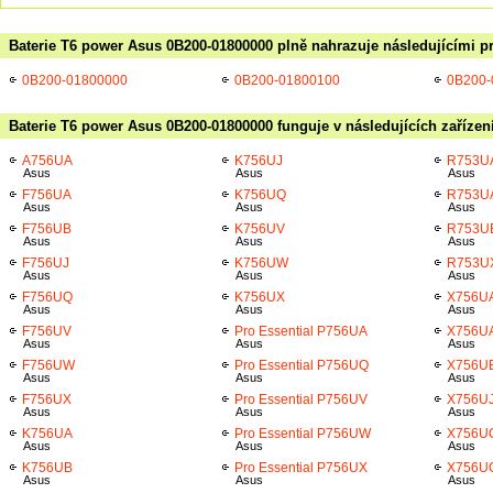
Baterie T6 power Asus 0B200-01800000 plně nahrazuje následujícími p
0B200-01800000
0B200-01800100
0B200-
Baterie T6 power Asus 0B200-01800000 funguje v následujících zařízen
A756UA
K756UJ
R753U
Asus
Asus
Asus
F756UA
K756UQ
R753U
Asus
Asus
Asus
F756UB
K756UV
R753U
Asus
Asus
Asus
F756UJ
K756UW
R753U
Asus
Asus
Asus
F756UQ
K756UX
X756U
Asus
Asus
Asus
F756UV
Pro Essential P756UA
X756U
Asus
Asus
Asus
F756UW
Pro Essential P756UQ
X756U
Asus
Asus
Asus
F756UX
Pro Essential P756UV
X756U
Asus
Asus
Asus
K756UA
Pro Essential P756UW
X756U
Asus
Asus
Asus
K756UB
Pro Essential P756UX
X756U
Asus
Asus
Asus