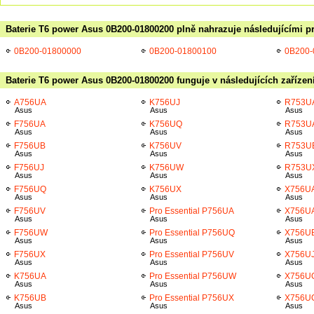
Baterie T6 power Asus 0B200-01800200 plně nahrazuje následujícími p
0B200-01800000
0B200-01800100
0B200-
Baterie T6 power Asus 0B200-01800200 funguje v následujících zařízen
A756UA
K756UJ
R753U
Asus
Asus
Asus
F756UA
K756UQ
R753U
Asus
Asus
Asus
F756UB
K756UV
R753U
Asus
Asus
Asus
F756UJ
K756UW
R753U
Asus
Asus
Asus
F756UQ
K756UX
X756U
Asus
Asus
Asus
F756UV
Pro Essential P756UA
X756U
Asus
Asus
Asus
F756UW
Pro Essential P756UQ
X756U
Asus
Asus
Asus
F756UX
Pro Essential P756UV
X756U
Asus
Asus
Asus
K756UA
Pro Essential P756UW
X756U
Asus
Asus
Asus
K756UB
Pro Essential P756UX
X756U
Asus
Asus
Asus