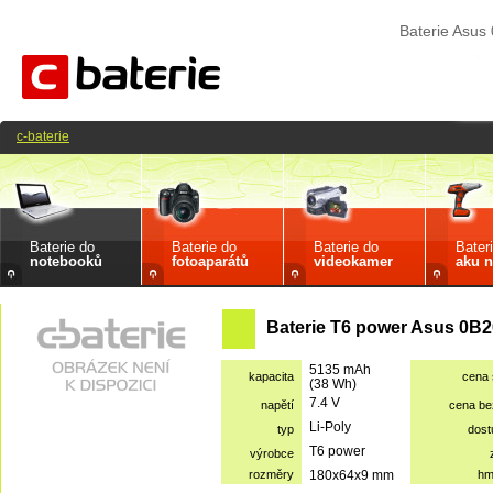
Baterie Asu
c-baterie
Baterie do
Baterie do
Baterie do
Bater
notebooků
fotoaparátů
videokamer
aku n
Baterie T6 power Asus 0B2
5135 mAh
kapacita
cena
(38 Wh)
7.4 V
napětí
cena b
Li-Poly
typ
dost
T6 power
výrobce
rozměry
180x64x9 mm
hm