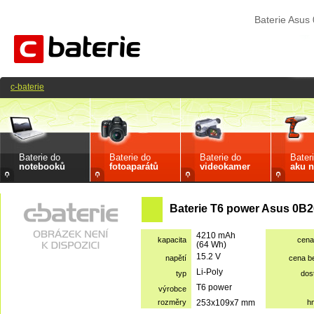
Baterie Asu
c-baterie
Baterie do
Baterie do
Baterie do
Bater
notebooků
fotoaparátů
videokamer
aku n
Baterie T6 power Asus 0B2
4210 mAh
kapacita
cena
(64 Wh)
15.2 V
napětí
cena b
Li-Poly
typ
dos
T6 power
výrobce
rozměry
253x109x7 mm
h