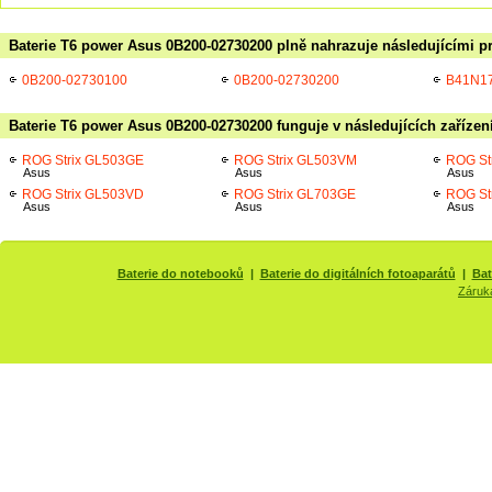
Baterie T6 power Asus 0B200-02730200 plně nahrazuje následujícími p
0B200-02730100
0B200-02730200
B41N1
Baterie T6 power Asus 0B200-02730200 funguje v následujících zařízen
ROG Strix GL503GE
ROG Strix GL503VM
ROG St
Asus
Asus
Asus
ROG Strix GL503VD
ROG Strix GL703GE
ROG St
Asus
Asus
Asus
Baterie do notebooků
|
Baterie do digitálních fotoaparátů
|
Bat
Záruk