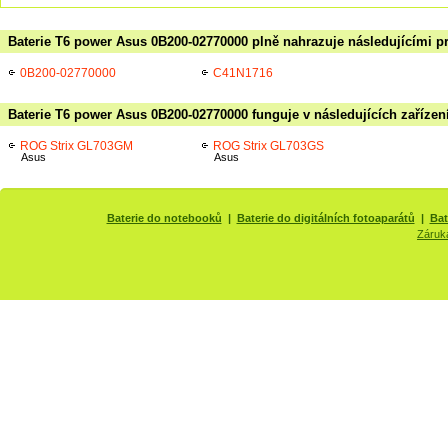
Baterie T6 power Asus 0B200-02770000 plně nahrazuje následujícími p
0B200-02770000
C41N1716
Baterie T6 power Asus 0B200-02770000 funguje v následujících zařízen
ROG Strix GL703GM
ROG Strix GL703GS
Asus
Asus
Baterie do notebooků
|
Baterie do digitálních fotoaparátů
|
Bat
Záruk