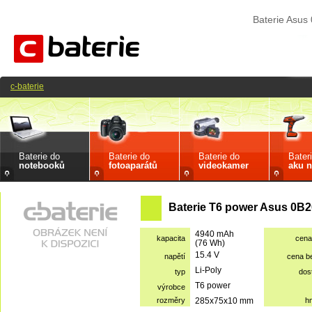
Baterie Asu
c-baterie
Baterie do
Baterie do
Baterie do
Bater
notebooků
fotoaparátů
videokamer
aku n
Baterie T6 power Asus 0B2
4940 mAh
kapacita
cena
(76 Wh)
15.4 V
napětí
cena b
Li-Poly
typ
dos
T6 power
výrobce
rozměry
285x75x10 mm
h