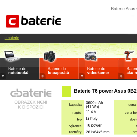
Baterie Asu
c-baterie
Baterie do
Baterie do
Baterie do
Bater
notebooků
fotoaparátů
videokamer
aku n
Baterie T6 power Asus 0B2
3600 mAh
kapacita
cena
(41 Wh)
11.4 V
napětí
cena b
Li-Poly
typ
dost
T6 power
výrobce
rozměry
261x64x5 mm
hm