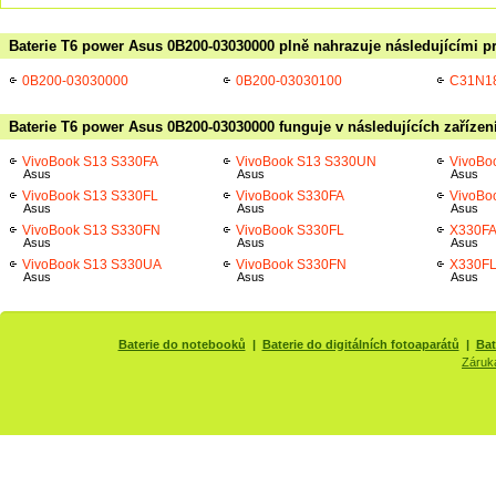
Baterie T6 power Asus 0B200-03030000 plně nahrazuje následujícími p
0B200-03030000
0B200-03030100
C31N1
Baterie T6 power Asus 0B200-03030000 funguje v následujících zařízen
VivoBook S13 S330FA
VivoBook S13 S330UN
VivoBo
Asus
Asus
Asus
VivoBook S13 S330FL
VivoBook S330FA
VivoBo
Asus
Asus
Asus
VivoBook S13 S330FN
VivoBook S330FL
X330F
Asus
Asus
Asus
VivoBook S13 S330UA
VivoBook S330FN
X330F
Asus
Asus
Asus
Baterie do notebooků
|
Baterie do digitálních fotoaparátů
|
Bat
Záruk