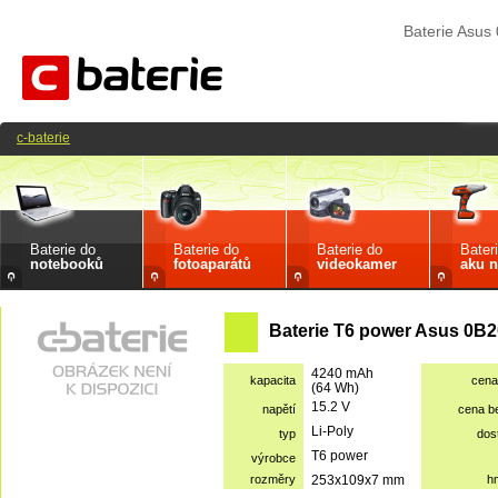
Baterie Asu
c-baterie
Baterie do
Baterie do
Baterie do
Bater
notebooků
fotoaparátů
videokamer
aku n
Baterie T6 power Asus 0B2
4240 mAh
kapacita
cena
(64 Wh)
15.2 V
napětí
cena b
Li-Poly
typ
dos
T6 power
výrobce
rozměry
253x109x7 mm
h