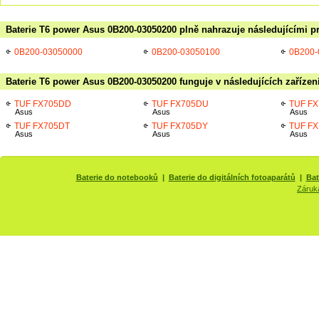
Baterie T6 power Asus 0B200-03050200 plně nahrazuje následujícími p
0B200-03050000
0B200-03050100
0B200-
Baterie T6 power Asus 0B200-03050200 funguje v následujících zařízen
TUF FX705DD
TUF FX705DU
TUF F
Asus
Asus
Asus
TUF FX705DT
TUF FX705DY
TUF F
Asus
Asus
Asus
Baterie do notebooků
|
Baterie do digitálních fotoaparátů
|
Bat
Záruk