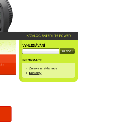
KATALOG BATERIÍ T6 POWER
VYHLEDÁVÁNÍ
INFORMACE
 do
Záruka a reklamace
Kontakty
z