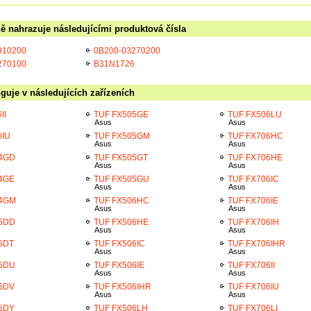
ě nahrazuje následujícími produktová čísla
910200
0B200-03270200
270100
B31N1726
guje v následujících zařízeních
II
TUF FX505GE
TUF FX506LU
Asus
Asus
6IU
TUF FX505GM
TUF FX706HC
Asus
Asus
04GD
TUF FX505GT
TUF FX706HE
Asus
Asus
4GE
TUF FX505GU
TUF FX706IC
Asus
Asus
04GM
TUF FX506HC
TUF FX706IE
Asus
Asus
05DD
TUF FX506HE
TUF FX706IH
Asus
Asus
5DT
TUF FX506IC
TUF FX706IHR
Asus
Asus
05DU
TUF FX506IE
TUF FX706II
Asus
Asus
5DV
TUF FX506IHR
TUF FX706IU
Asus
Asus
5DY
TUF FX506LH
TUF FX706LI