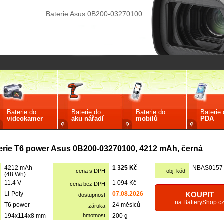
Baterie Asus 0B200-03270100
Baterie do
Baterie do
Baterie do
Baterie
videokamer
aku nářadí
mobilů
PDA
erie T6 power Asus 0B200-03270100, 4212 mAh, černá
4212 mAh
1 325 Kč
NBAS0157
cena s DPH
obj. kód
(48 Wh)
11.4 V
1 094 Kč
cena bez DPH
Li-Poly
07.08.2026
KOUPIT
dostupnost
na BatteryShop.c
T6 power
24 měsíců
záruka
194x114x8 mm
hmotnost
200 g