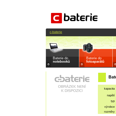
c-baterie
Baterie do
Baterie do
notebooků
fotoaparátů
Bat
kapacita
napětí
typ
výrobce
rozměry