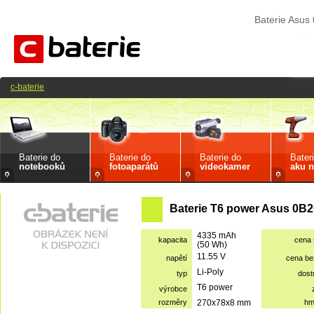
Baterie Asu
c-baterie
Baterie do
Baterie do
Baterie do
Bater
notebooků
fotoaparátů
videokamer
aku n
Baterie T6 power Asus 0B2
4335 mAh
kapacita
cena
(50 Wh)
11.55 V
napětí
cena b
Li-Poly
typ
dost
T6 power
výrobce
rozměry
270x78x8 mm
hm