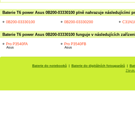
Baterie T6 power Asus 0B200-03330100 plně nahrazuje následujícími p
0B200-03330100
0B200-03330200
C31N1
Baterie T6 power Asus 0B200-03330100 funguje v následujících zařízen
Pro P3540FA
Pro P3540FB
Asus
Asus
Baterie do notebooků
|
Baterie do digitálních fotoaparátů
|
Bat
Záruk