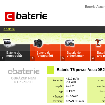
Baterie Asu
c-baterie
Baterie do
Baterie do
Baterie do
Bater
notebooků
fotoaparátů
videokamer
aku n
Baterie T6 power Asus 0B2
4212 mAh
kapacita
cena
(48 Wh)
11.4 V
napětí
cena b
Li-Poly
typ
dost
T6 power
výrobce
rozměry
185x95x8 mm
hm