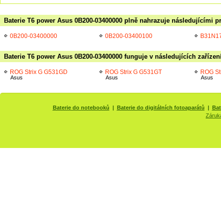
Baterie T6 power Asus 0B200-03400000 plně nahrazuje následujícími p
0B200-03400000
0B200-03400100
B31N1
Baterie T6 power Asus 0B200-03400000 funguje v následujících zařízen
ROG Strix G G531GD
ROG Strix G G531GT
ROG St
Asus
Asus
Asus
Baterie do notebooků
|
Baterie do digitálních fotoaparátů
|
Bat
Záruk