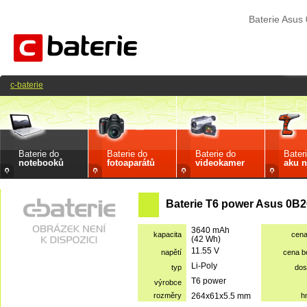
Baterie Asu
c-baterie
Baterie do
Baterie do
Baterie do
Bater
notebooků
fotoaparátů
videokamer
aku n
Baterie T6 power Asus 0B2
3640 mAh
kapacita
cen
(42 Wh)
11.55 V
napětí
cena 
Li-Poly
typ
dos
T6 power
výrobce
rozměry
264x61x5.5 mm
h