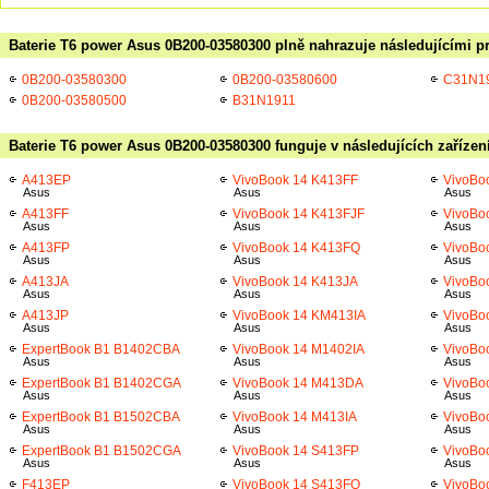
Baterie T6 power Asus 0B200-03580300 plně nahrazuje následujícími p
0B200-03580300
0B200-03580600
C31N1
0B200-03580500
B31N1911
Baterie T6 power Asus 0B200-03580300 funguje v následujících zařízen
A413EP
VivoBook 14 K413FF
VivoBo
Asus
Asus
Asus
A413FF
VivoBook 14 K413FJF
VivoBo
Asus
Asus
Asus
A413FP
VivoBook 14 K413FQ
VivoBo
Asus
Asus
Asus
A413JA
VivoBook 14 K413JA
VivoBo
Asus
Asus
Asus
A413JP
VivoBook 14 KM413IA
VivoBo
Asus
Asus
Asus
ExpertBook B1 B1402CBA
VivoBook 14 M1402IA
VivoBo
Asus
Asus
Asus
ExpertBook B1 B1402CGA
VivoBook 14 M413DA
VivoBo
Asus
Asus
Asus
ExpertBook B1 B1502CBA
VivoBook 14 M413IA
VivoBo
Asus
Asus
Asus
ExpertBook B1 B1502CGA
VivoBook 14 S413FP
VivoBo
Asus
Asus
Asus
F413EP
VivoBook 14 S413FQ
VivoBo