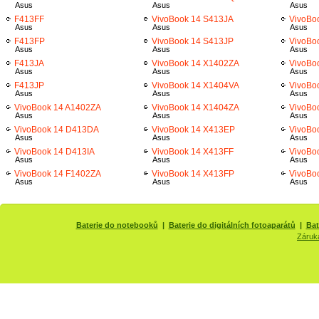
Asus
Asus
Asus
F413FF
VivoBook 14 S413JA
VivoBo
Asus
Asus
Asus
F413FP
VivoBook 14 S413JP
VivoBo
Asus
Asus
Asus
F413JA
VivoBook 14 X1402ZA
VivoBoo
Asus
Asus
Asus
F413JP
VivoBook 14 X1404VA
VivoBo
Asus
Asus
Asus
VivoBook 14 A1402ZA
VivoBook 14 X1404ZA
VivoBoo
Asus
Asus
Asus
VivoBook 14 D413DA
VivoBook 14 X413EP
VivoBo
Asus
Asus
Asus
VivoBook 14 D413IA
VivoBook 14 X413FF
VivoBo
Asus
Asus
Asus
VivoBook 14 F1402ZA
VivoBook 14 X413FP
VivoBo
Asus
Asus
Asus
Baterie do notebooků
|
Baterie do digitálních fotoaparátů
|
Bat
Záruk