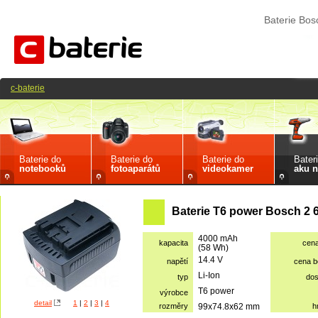
Baterie Bos
c-baterie
Baterie do
Baterie do
Baterie do
Bater
notebooků
fotoaparátů
videokamer
aku n
Baterie T6 power Bosch 2 
4000 mAh
kapacita
cen
(58 Wh)
14.4 V
napětí
cena 
Li-Ion
typ
dos
T6 power
výrobce
detail
1
|
2
|
3
|
4
rozměry
99x74.8x62 mm
h