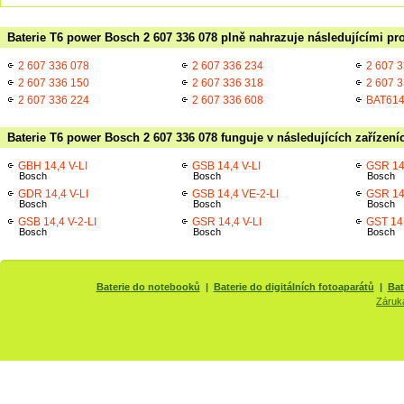
Baterie T6 power Bosch 2 607 336 078 plně nahrazuje následujícími pr
2 607 336 078
2 607 336 234
2 607 
2 607 336 150
2 607 336 318
2 607 
2 607 336 224
2 607 336 608
BAT61
Baterie T6 power Bosch 2 607 336 078 funguje v následujících zařízení
GBH 14,4 V-LI
GSB 14,4 V-LI
GSR 14
Bosch
Bosch
Bosch
GDR 14,4 V-LI
GSB 14,4 VE-2-LI
GSR 14,
Bosch
Bosch
Bosch
GSB 14,4 V-2-LI
GSR 14,4 V-LI
GST 14,
Bosch
Bosch
Bosch
Baterie do notebooků
|
Baterie do digitálních fotoaparátů
|
Bat
Záruk