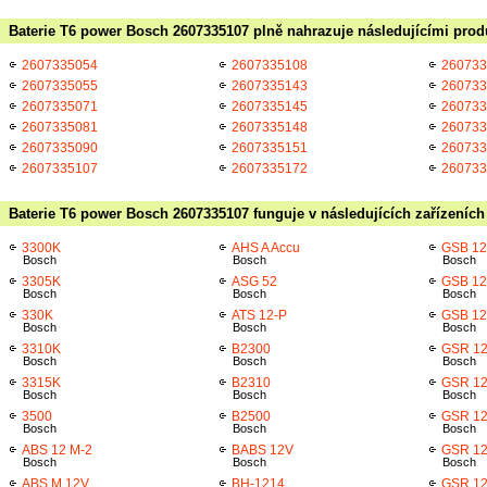
Baterie T6 power Bosch 2607335107 plně nahrazuje následujícími prod
2607335054
2607335108
260733
2607335055
2607335143
260733
2607335071
2607335145
260733
2607335081
2607335148
260733
2607335090
2607335151
260733
2607335107
2607335172
260733
Baterie T6 power Bosch 2607335107 funguje v následujících zařízeních
3300K
AHS A Accu
GSB 12
Bosch
Bosch
Bosch
3305K
ASG 52
GSB 12
Bosch
Bosch
Bosch
330K
ATS 12-P
GSB 12
Bosch
Bosch
Bosch
3310K
B2300
GSR 12
Bosch
Bosch
Bosch
3315K
B2310
GSR 1
Bosch
Bosch
Bosch
3500
B2500
GSR 1
Bosch
Bosch
Bosch
ABS 12 M-2
BABS 12V
GSR 1
Bosch
Bosch
Bosch
ABS M 12V
BH-1214
GSR 1