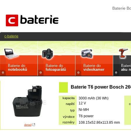
Baterie 
c-baterie
Baterie do
Baterie do
Baterie do
Bater
notebooků
fotoaparátů
videokamer
aku n
Baterie T6 power Bosch 26
kapacita
3000 mAh (36 Wh)
12 V
napětí
c
Ni-MH
typ
T6 power
výrobce
rozměry
108.15x52.86x113.85 mm
detail