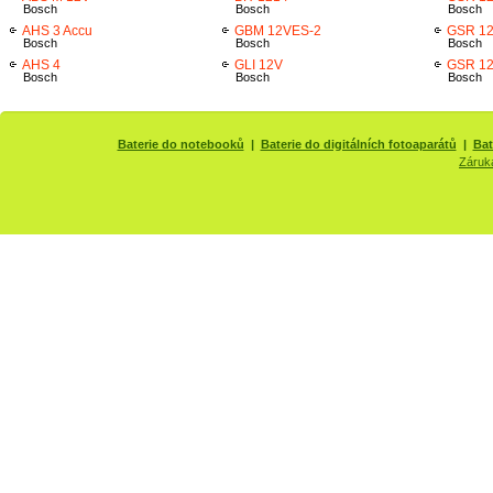
Bosch
Bosch
Bosch
AHS 3 Accu
GBM 12VES-2
GSR 1
Bosch
Bosch
Bosch
AHS 4
GLI 12V
GSR 1
Bosch
Bosch
Bosch
Baterie do notebooků
|
Baterie do digitálních fotoaparátů
|
Bat
Záruk