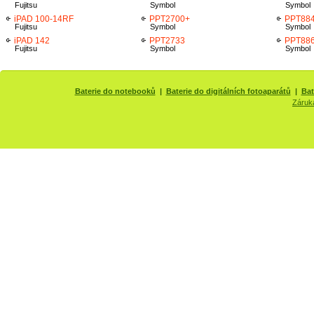
Fujitsu
Symbol
Symbol
iPAD 100-14RF
PPT2700+
PPT88
Fujitsu
Symbol
Symbol
iPAD 142
PPT2733
PPT88
Fujitsu
Symbol
Symbol
Baterie do notebooků
|
Baterie do digitálních fotoaparátů
|
Bat
Záruk