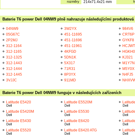
rozměry
214x71.4x21 mm
h
Baterie T6 power Dell 04NW9 plně nahrazuje následujícími produktová 
04NW9
3W2YX
984V6
05G67C
451-11695
CRT6P
2P2MJ
451-11696
GYKF8
312-1164
451-11961
HCJWT
312-1165
4KFGD
HGKH0
312-1325
5DN1K
KJ321
312-1443
5X317
M1Y7N
312-1444
71R31
M5Y0X
312-1445
8P3YX
N4FJ5
3VJJC
911MD
NHXV
Baterie T6 power Dell 04NW9 funguje v následujících zařízeních
Latitude E5420
Latitude E5520M
Latitud
Dell
Dell
Dell
Latitude E5420M
Latitude E5530
Latitud
Dell
Dell
Dell
Latitude E5430
Latitude E6420
Latitud
Dell
Dell
Dell
Latitude E5520
Latitude E6420 ATG
Latitud
Dell
Dell
Dell