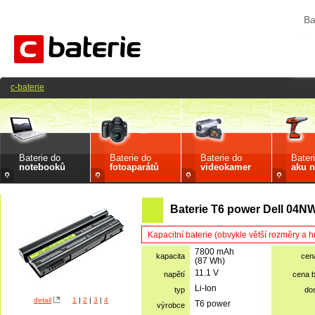
Ba
c-baterie
Baterie do
Baterie do
Baterie do
Bater
notebooků
fotoaparátů
videokamer
aku n
Baterie T6 power Dell 04N
Kapacitní baterie (obvykle větší rozměry a 
7800 mAh
kapacita
cen
(87 Wh)
11.1 V
napětí
cena 
Li-Ion
typ
do
detail
1
|
2
|
3
|
4
T6 power
výrobce