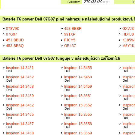
rozměry
270x38x20 mm
h
Baterie T6 power Dell 07G07 plně nahrazuje následujícími produktová č
078V9D
453-BBBR
GXVJ3
07G07
991XP
HD4J0
451-BBUD
FJCY5
K185W
453-BBBQ
GR437
M5Y1K
Baterie T6 power Dell 07G07 funguje v následujících zařízeních
Inspiron 14 3451
Inspiron 14 5455
Inspiro
Dell
Dell
Dell
Inspiron 14 3452
Inspiron 14 5458
Inspiro
Dell
Dell
Dell
Inspiron 14 3458
Inspiron 14 5459
Inspiro
Dell
Dell
Dell
Inspiron 14 3459
Inspiron 15 3551
Inspiro
Dell
Dell
Dell
Inspiron 14 3462
Inspiron 15 3552
Inspiro
Dell
Dell
Dell
Inspiron 14 3465
Inspiron 15 3555
Inspiro
Dell
Dell
Dell
Inspiron 14 3467
Inspiron 15 3558
Inspiro
Dell
Dell
Dell
Inspiron 14 3468
Inspiron 15 3559
Inspiro