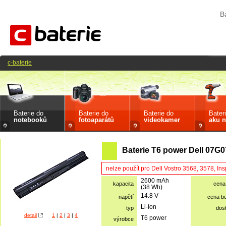
B
c-baterie
Baterie do
Baterie do
Baterie do
Bater
notebooků
fotoaparátů
videokamer
aku n
Baterie T6 power Dell 07G0
nelze použít pro Dell Vostro 3568, 3578, In
2600 mAh
kapacita
cena
(38 Wh)
14.8 V
napětí
cena b
Li-Ion
typ
dos
detail
1
|
2
|
3
|
4
T6 power
výrobce