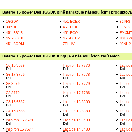
Baterie T6 power Dell 1GGDK plně nahrazuje následujícími produktová 
1GGDK
451-BCEX
81PF3
33YDH
451-BCII
99NF2
451-BBYR
451-BCQY
FMXMT
451-BCCB
451-BCHZ
H38YW
451-BCDM
7FHHV
J9NH2
Baterie T6 power Dell 1GGDK funguje v následujících zařízeních
G3 15 3579
Inspiron 17 7773
Latitud
Dell
Dell
Dell
G3 17 3779
Inspiron 17 7778
Latitud
Dell
Dell
Dell
G3 3579
Inspiron 17 7779
Latitud
Dell
Dell
Dell
G3 3779
Inspiron 17 7786
Latitud
Dell
Dell
Dell
G5 15 5587
Latitude 13 3300
Latitud
Dell
Dell
Dell
G7 15 7588
Latitude 13 3380
Latitud
Dell
Dell
Dell
Inspiron 15 7573
Latitude 14 3400
Latitud
Dell
Dell
Dell
Inspiron 15 7577
Latitude 14 3480
Latitud