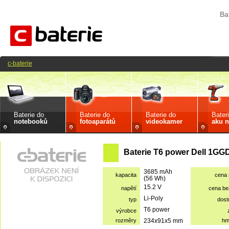
Ba
c-baterie
Baterie do
Baterie do
Baterie do
Bater
notebooků
fotoaparátů
videokamer
aku n
Baterie T6 power Dell 1GG
3685 mAh
kapacita
cena
(56 Wh)
15.2 V
napětí
cena b
Li-Poly
typ
dost
T6 power
výrobce
rozměry
234x91x5 mm
hm