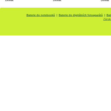
Dewalt
Dewalt
Dewalt
Baterie do notebooků
|
Baterie do digitálních fotoaparátů
|
Bat
Záruk