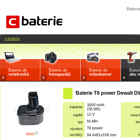
Bater
c-baterie
Baterie do
Baterie do
Baterie do
Bater
notebooků
fotoaparátů
videokamer
aku n
Baterie T6 power Dewalt D
3000 mAh
kapacita
cen
(36 Wh)
12 V
napětí
cena 
Ni-MH
typ
do
T6 power
výrobce
detail
rozměry
94.4x81x108 mm