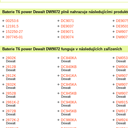
Baterie T6 power Dewalt DW9072 plně nahrazuje následujícími produkt
00253.6
DC9071
DE907
12191.5
DE9037
DE950
152250-27
DE9071
DW907
397745-01
DE9074
DW907
Baterie T6 power Dewalt DW9072 funguje v následujících zařízeních
2802K
DC840KA
DW053
Dewalt
Dewalt
Dewalt
2812B
DC840KB
DW904
Dewalt
Dewalt
Dewalt
2812K
DC841KA
DW907
Dewalt
Dewalt
Dewalt
2832K
DC845KA
DW907
Dewalt
Dewalt
Dewalt
2852B
DC845KB
DW907
Dewalt
Dewalt
Dewalt
2861K-2
DC940KA
DW915
Dewalt
Dewalt
Dewalt
2872B
DC945KB
DW917
Dewalt
Dewalt
Dewalt
2872K-2
DC980KA
DW924
Dewalt
Dewalt
Dewalt