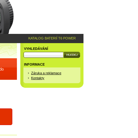
KATALOG BATERIÍ T6 POWER
VYHLEDÁVÁNÍ
INFORMACE
 do
Záruka a reklamace
Kontakty