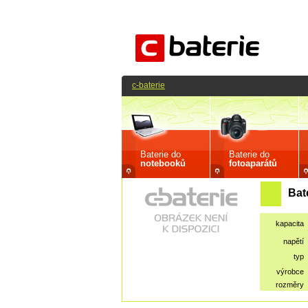
c-baterie
Baterie do
Baterie do
notebooků
fotoaparátů
Bat
kapacita
napětí
typ
výrobce
rozměry