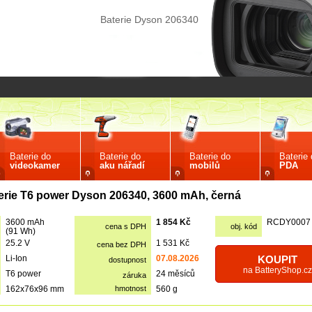
Baterie Dyson 206340
Baterie do
Baterie do
Baterie do
Baterie
videokamer
aku nářadí
mobilů
PDA
erie T6 power Dyson 206340, 3600 mAh, černá
3600 mAh
1 854 Kč
RCDY0007
cena s DPH
obj. kód
(91 Wh)
25.2 V
1 531 Kč
cena bez DPH
Li-Ion
07.08.2026
KOUPIT
dostupnost
na BatteryShop.cz
T6 power
24 měsíců
záruka
162x76x96 mm
hmotnost
560 g