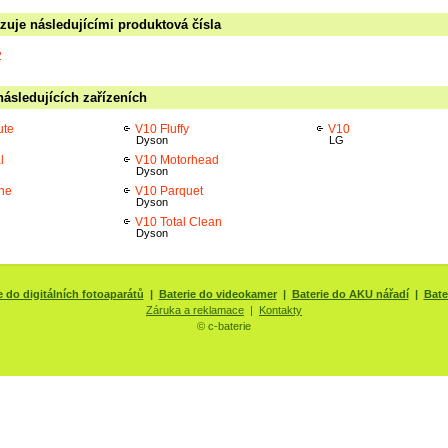
zuje následujícími produktová čísla
2
ásledujících zařízeních
ute
V10 Fluffy
V10
Dyson
LG
l
V10 Motorhead
Dyson
ne
V10 Parquet
Dyson
V10 Total Clean
Dyson
e do digitálních fotoaparátů
|
Baterie do videokamer
|
Baterie do AKU nářadí
|
Bate
Záruka a reklamace
|
Kontakty
© c-baterie