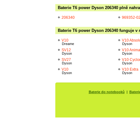
Baterie T6 power Dyson 206340 plně nahra
206340
969352-0
Baterie T6 power Dyson 206340 funguje v n
V10
V10 Absol
Dreame
Dyson
SV12
V10 Anima
Dyson
Dyson
SV27
V10 Cyclo
Dyson
Dyson
V10
V10 Extra
Dyson
Dyson
Baterie do notebooků
|
Bateri