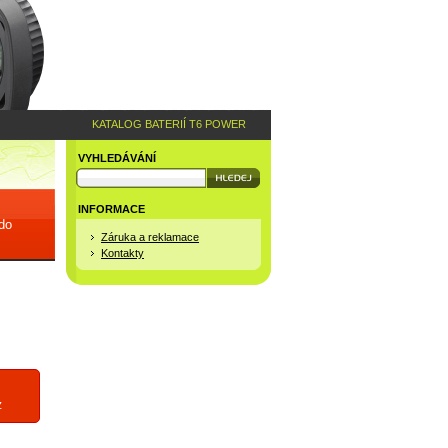
KATALOG BATERIÍ T6 POWER
VYHLEDÁVÁNÍ
INFORMACE
 do
Záruka a reklamace
Kontakty
z