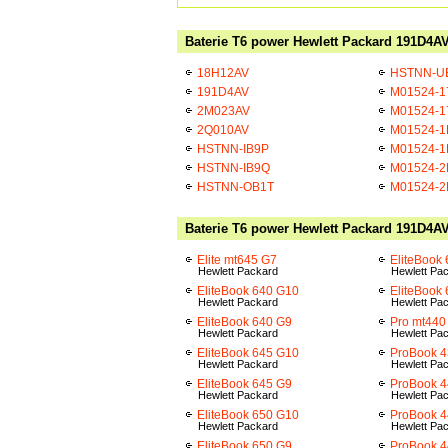
Baterie T6 power Hewlett Packard 191D4AV
18H12AV
HSTNN-U
191D4AV
M01524-1
2M023AV
M01524-1
2Q010AV
M01524-1
HSTNN-IB9P
M01524-1
HSTNN-IB9Q
M01524-2
HSTNN-OB1T
M01524-2
Baterie T6 power Hewlett Packard 191D4AV
Elite mt645 G7
EliteBook
Hewlett Packard
Hewlett Pa
EliteBook 640 G10
EliteBook
Hewlett Packard
Hewlett Pa
EliteBook 640 G9
Pro mt440
Hewlett Packard
Hewlett Pa
EliteBook 645 G10
ProBook 4
Hewlett Packard
Hewlett Pa
EliteBook 645 G9
ProBook 
Hewlett Packard
Hewlett Pa
EliteBook 650 G10
ProBook 4
Hewlett Packard
Hewlett Pa
EliteBook 650 G9
ProBook 4