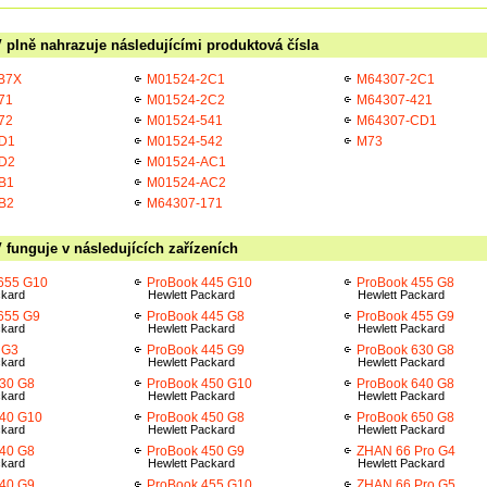
 plně nahrazuje následujícími produktová čísla
B7X
M01524-2C1
M64307-2C1
71
M01524-2C2
M64307-421
72
M01524-541
M64307-CD1
D1
M01524-542
M73
D2
M01524-AC1
B1
M01524-AC2
B2
M64307-171
 funguje v následujících zařízeních
 655 G10
ProBook 445 G10
ProBook 455 G8
ckard
Hewlett Packard
Hewlett Packard
 655 G9
ProBook 445 G8
ProBook 455 G9
ckard
Hewlett Packard
Hewlett Packard
 G3
ProBook 445 G9
ProBook 630 G8
ckard
Hewlett Packard
Hewlett Packard
30 G8
ProBook 450 G10
ProBook 640 G8
ckard
Hewlett Packard
Hewlett Packard
440 G10
ProBook 450 G8
ProBook 650 G8
ckard
Hewlett Packard
Hewlett Packard
40 G8
ProBook 450 G9
ZHAN 66 Pro G4
ckard
Hewlett Packard
Hewlett Packard
40 G9
ProBook 455 G10
ZHAN 66 Pro G5