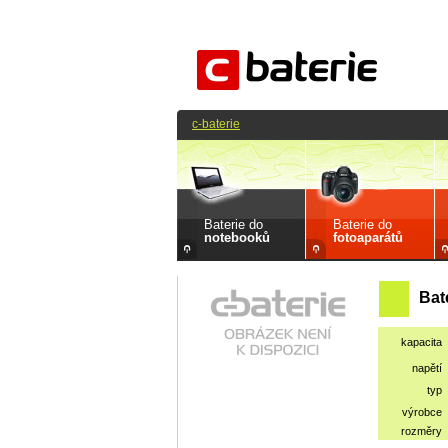
c-baterie
Baterie do
Baterie do
notebooků
fotoaparátů
Bat
kapacita
napětí
typ
výrobce
rozměry