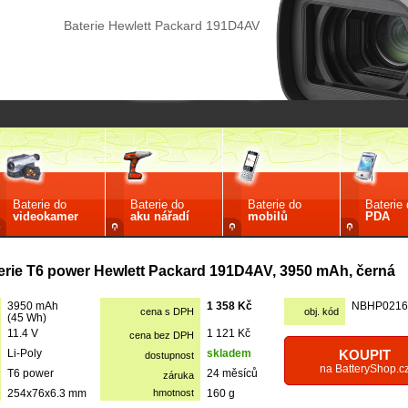
Baterie Hewlett Packard 191D4AV
Baterie do
Baterie do
Baterie do
Baterie
videokamer
aku nářadí
mobilů
PDA
erie T6 power Hewlett Packard 191D4AV, 3950 mAh, černá
3950 mAh
1 358 Kč
NBHP0216
cena s DPH
obj. kód
(45 Wh)
11.4 V
1 121 Kč
cena bez DPH
Li-Poly
skladem
KOUPIT
dostupnost
na BatteryShop.c
T6 power
24 měsíců
záruka
254x76x6.3 mm
hmotnost
160 g